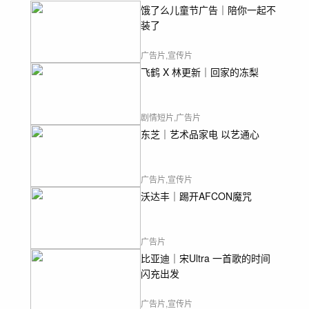
饿了么儿童节广告｜陪你一起不
装了
广告片,宣传片
飞鹤 X 林更新｜回家的冻梨
剧情短片,广告片
东芝｜艺术品家电 以艺通心
广告片,宣传片
沃达丰｜踢开AFCON魔咒
广告片
比亚迪｜宋Ultra 一首歌的时间
闪充出发
广告片,宣传片