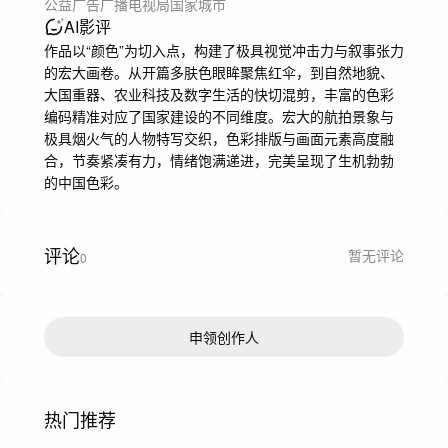
公益广告
广播电视局
国家城市
AI影评
作品以“颜色”为切入点，构建了极具视觉冲击力与叙事张力
的宏大画卷。从开篇多肤色眼眸聚焦红伞，到自然地貌、
大国重器、农业科技及数字生活的快切混剪，丰富的色彩
编码精准对应了国家建设的不同维度。宏大的航拍景象与
极具烟火气的人物特写交织，色彩排版与画面元素高度融
合，节奏紧凑有力，情绪饱满递进，完美呈现了生机勃勃
的中国色彩。
评论
暂无评论
0
申领创作人
热门推荐