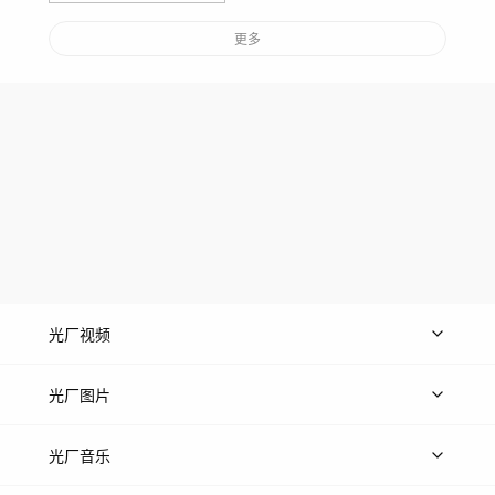
更多
光厂视频
上传视频
精品视频
精选专辑
免费素材
光厂图片
上传图片
精品图片
光厂音乐