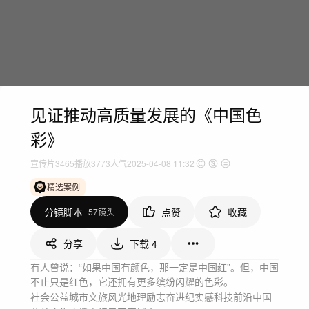
见证推动高质量发展的《中国色
彩》
宣传片
3465
播放
3773人气
2025-04-08 11:32
精选案例
分镜脚本
点赞
收藏
57镜头
分享
下载
4
有人曾说：“如果中国有颜色，那一定是中国红”。但，中国
不止只是红色，它还拥有更多缤纷闪耀的色彩。
社会公益
城市文旅
风光地理
励志奋进
纪实感
科技前沿
中国