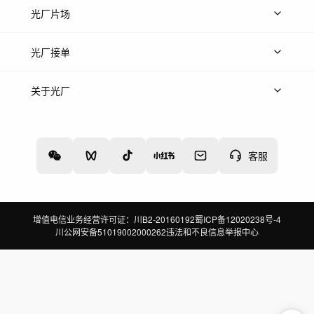
热门音乐
免费音效
热门歌单
立即入驻
光厂片场
上传案例
AI找镜头
片场榜单
精选案例
光厂接单
上架服务
热门服务
创作人
关于光厂
关于我们
诚聘英才
帮助中心
权责声明
客服
增值电信业务经营许可证：川B2-20160192
蜀ICP备12020238号-4
川公网安备51019002000262
违法和不良信息举报中心