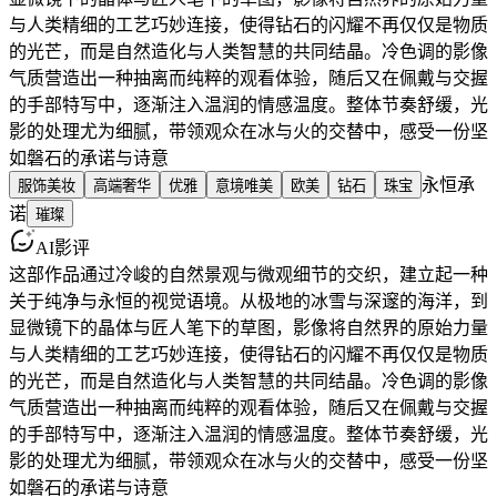
与人类精细的工艺巧妙连接，使得钻石的闪耀不再仅仅是物质
的光芒，而是自然造化与人类智慧的共同结晶。冷色调的影像
气质营造出一种抽离而纯粹的观看体验，随后又在佩戴与交握
的手部特写中，逐渐注入温润的情感温度。整体节奏舒缓，光
影的处理尤为细腻，带领观众在冰与火的交替中，感受一份坚
如磐石的承诺与诗意
永恒承
服饰美妆
高端奢华
优雅
意境唯美
欧美
钻石
珠宝
诺
璀璨
AI影评
这部作品通过冷峻的自然景观与微观细节的交织，建立起一种
关于纯净与永恒的视觉语境。从极地的冰雪与深邃的海洋，到
显微镜下的晶体与匠人笔下的草图，影像将自然界的原始力量
与人类精细的工艺巧妙连接，使得钻石的闪耀不再仅仅是物质
的光芒，而是自然造化与人类智慧的共同结晶。冷色调的影像
气质营造出一种抽离而纯粹的观看体验，随后又在佩戴与交握
的手部特写中，逐渐注入温润的情感温度。整体节奏舒缓，光
影的处理尤为细腻，带领观众在冰与火的交替中，感受一份坚
如磐石的承诺与诗意