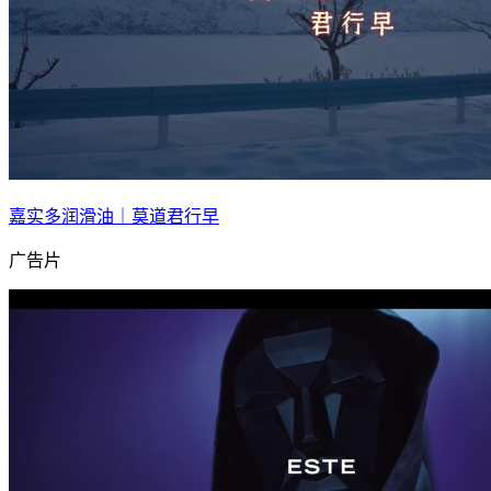
嘉实多润滑油｜莫道君行早
广告片