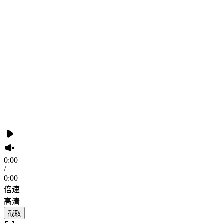
0:00
/
0:00
倍速
高清
截取