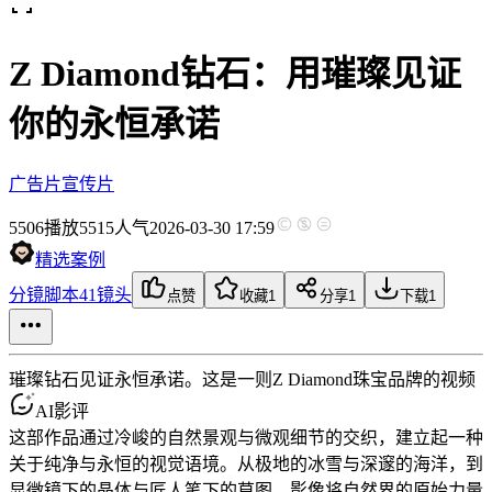
Z Diamond钻石：用璀璨见证
你的永恒承诺
广告片
宣传片
5506
播放
5515人气
2026-03-30 17:59
精选案例
分镜脚本
41镜头
点赞
收藏
1
分享
1
下载
1
璀璨钻石见证永恒承诺。这是一则Z Diamond珠宝品牌的视频
AI影评
这部作品通过冷峻的自然景观与微观细节的交织，建立起一种
关于纯净与永恒的视觉语境。从极地的冰雪与深邃的海洋，到
显微镜下的晶体与匠人笔下的草图，影像将自然界的原始力量