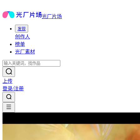
光厂片场
发现
创作人
榜单
光厂素材
上传
登录/注册