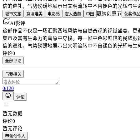
信的巡礼，气势磅礴地展示出文明流转中不曾褪色的光辉与生
戛纳创意节
城市文旅
意境唯美
电影感
宏大浩瀚
中国
获奖作
AI影评
这部作品不仅是一场汇聚西域风情与自然奇观的视觉盛宴，更
集市及富有生命力的雪原中穿梭。每一帧中色彩鲜艳的民族服
信的巡礼，气势磅礴地展示出文明流转中不曾褪色的光辉与生
评论
0
全部评论
与我相关
0
/
120
评论
暂无数据
评论
0
暂无评论
申领创作人