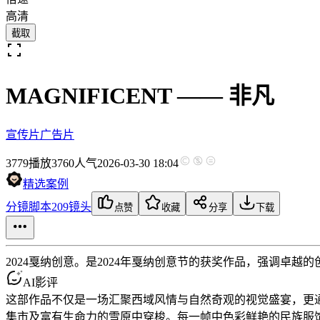
高清
截取
MAGNIFICENT —— 非凡
宣传片
广告片
3779
播放
3760人气
2026-03-30 18:04
精选案例
分镜脚本
209镜头
点赞
收藏
分享
下载
2024戛纳创意。是2024年戛纳创意节的获奖作品，强调卓越
AI影评
这部作品不仅是一场汇聚西域风情与自然奇观的视觉盛宴，更
集市及富有生命力的雪原中穿梭。每一帧中色彩鲜艳的民族服