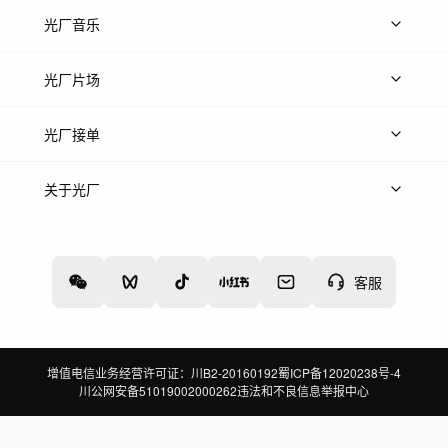
上传图片
精品图片
光厂音乐
热门音乐
免费音效
热门歌单
立即入驻
光厂片场
上传案例
AI找镜头
片场榜单
精选案例
光厂接单
上架服务
热门服务
创作人
关于光厂
关于我们
诚聘英才
帮助中心
权责声明
客服
增值电信业务经营许可证：川B2-20160192
蜀ICP备12020238号-4
川公网安备51019002000262
违法和不良信息举报中心