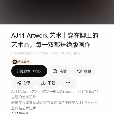
AJ11 Artwork 艺术｜穿在脚上的
艺术品，每一双都是绝版画作
广告片
436
播放
425人气
2026-03-30 18:04
精选案例
分镜脚本
点赞
收藏
19镜头
分享
下载
AJ11Artwork艺术。这是一部以Air Jordan 11代篮球鞋为
主题的艺术短片
服饰美妆
体育运动
动感节奏
时尚炫酷
欧美
AJ11
飞人乔丹
篮球鞋
艺术短片
AI影评