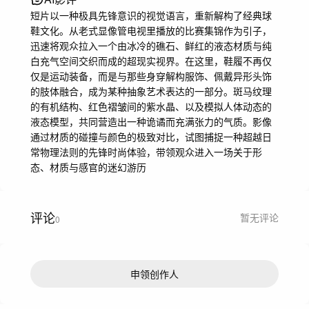
短片以一种极具先锋意识的视觉语言，重新解构了经典球
鞋文化。从老式显像管电视里播放的比赛集锦作为引子，
迅速将观众拉入一个由冰冷的礁石、鲜红的液态材质与纯
白充气空间交织而成的超现实视界。在这里，鞋履不再仅
仅是运动装备，而是与那些身穿解构服饰、佩戴异形头饰
的肢体融合，成为某种抽象艺术表达的一部分。斑马纹理
的有机结构、红色褶皱间的紫水晶、以及模拟人体动态的
液态模型，共同营造出一种诡谲而充满张力的气质。影像
通过材质的碰撞与颜色的极致对比，试图捕捉一种超越日
常物理法则的先锋时尚体验，带领观众进入一场关于形
态、材质与感官的迷幻游历
评论
暂无评论
0
申领创作人