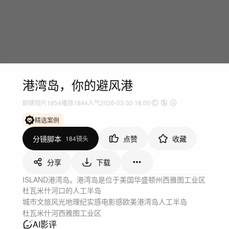
港湾岛，你的避风港
剧情短片
1854
播放
1844人气
2026-03-30 18:05
精选案例
分镜脚本
点赞
收藏
184镜头
分享
下载
ISLAND港湾岛。港湾岛是位于美国华盛顿州西雅图工业区
杜瓦米什河口的人工半岛
城市文旅
风光地理
纪实感
电影感
欧美
港湾岛
人工半岛
杜瓦米什河
西雅图工业区
AI影评