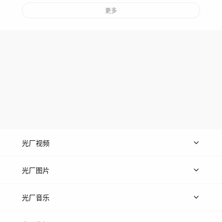
更多
光厂视频
上传视频
精品视频
精选专辑
免费素材
光厂图片
上传图片
精品图片
光厂音乐