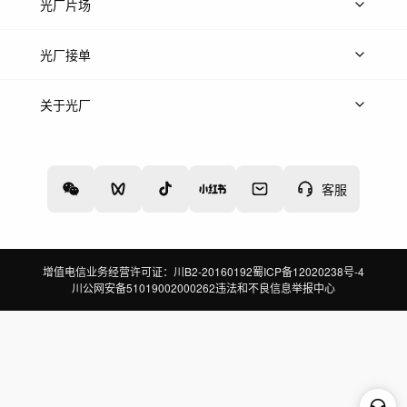
热门音乐
免费音效
热门歌单
立即入驻
光厂片场
上传案例
AI找镜头
片场榜单
精选案例
光厂接单
上架服务
热门服务
创作人
关于光厂
关于我们
诚聘英才
帮助中心
权责声明
客服
增值电信业务经营许可证：川B2-20160192
蜀ICP备12020238号-4
川公网安备51019002000262
违法和不良信息举报中心