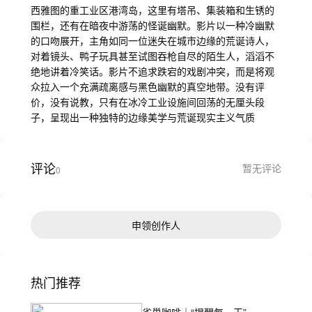
西雅图的重工业区港湾岛，这里有塔吊、集装箱和生锈的
围栏，还有在暗夜中游荡的怪诞幽默。影片以一种冷幽默
的口吻展开，主角如同一位迷失在城市边缘的荒诞诗人，
对着镜头、鸭子玩具甚至试图吞枪自尽的陌生人，滔滔不
绝地讲着冷笑话。影片不追求跌宕的戏剧冲突，而是将观
众拉入一个充满疏离感与黑色幽默的真空地带。没有评
价，没有说教，只有在冰冷工业设施间回荡的无厘头段
子，呈现出一种独特的边缘美学与荒诞现实主义气质
评论
暂无评论
0
申领创作人
热门推荐