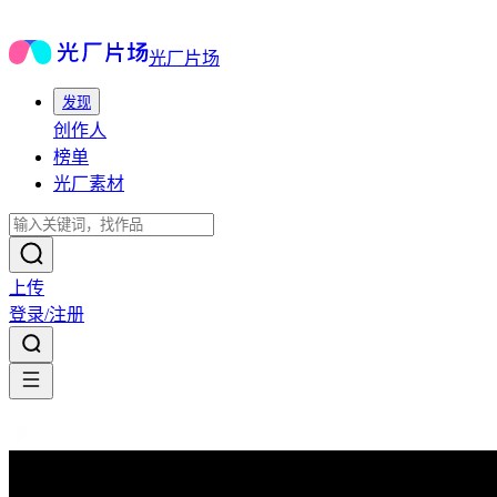
光厂片场
发现
创作人
榜单
光厂素材
上传
登录/注册