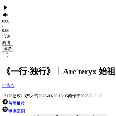
0:00
/
0:00
倍速
高清
截取
《一行·独行》｜Arc'teryx 始祖鸟 x
广告片
12176
播放
1.3万人气
2026-03-30 18:05
创作于2025
首页推荐
精选案例