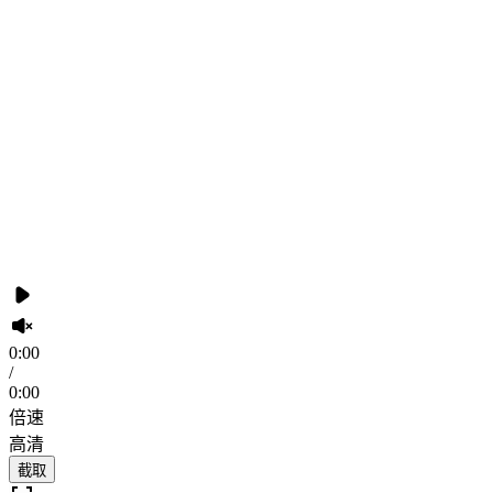
0:00
/
0:00
倍速
高清
截取