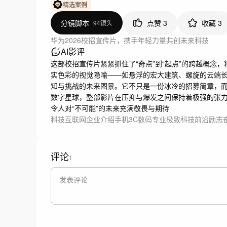
精选案例
分镜脚本
点赞
3
收藏
3
94镜头
华为2026校招宣传片，携手年轻力量共创未来科技
AI影评
这部校招宣传片紧紧抓住了“奇点”到“起点”的跨越概念
实色彩的视觉隐喻——如悬浮的宏大建筑、螺旋的云端
知与挑战的未来图景。它不只是一份冰冷的招募简章，
数字星球，整部影片在压抑与爆发之间保持着极强的张
令人对“不可能”的未来充满敬畏与期待
科技互联网
企业介绍
手机3C数码
专业极致
科技前沿
励志
评论
1