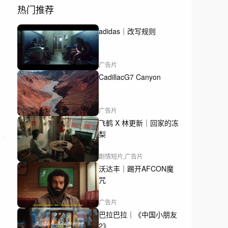
热门推荐
adidas｜改写规则
广告片
CadillacG7 Canyon
广告片
飞鹤 X 林更新｜回家的冻
梨
剧情短片,广告片
沃达丰｜踢开AFCON魔
咒
广告片
巴拉巴拉｜《中国小朋友
2》