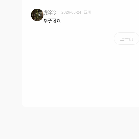
虎涂凃
2026-06-24
四川
华子可以
上一页