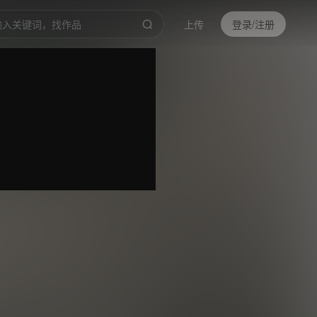
上传
登录/注册
0
倍速
高清
截取