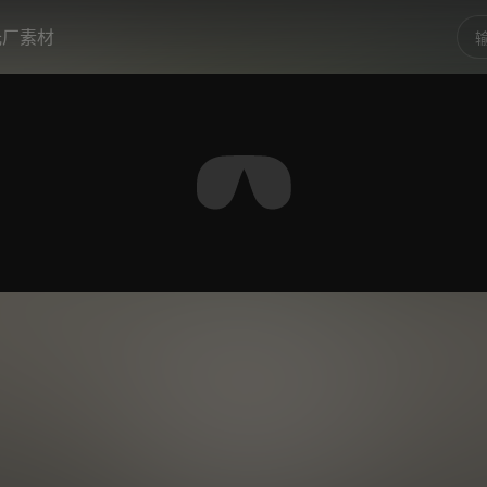
光厂素材
0:00
/
0:0