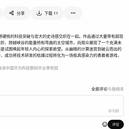
分享
下载
11
，将硬核的科技突破与宏大的史诗感交织在一起。作品通过大量带有超现
长阶、跨越峡谷的能量桥和弯曲的太空城市，向观众展现了一个充满未
而是试图唤起年轻人内心的探索欲望。从幽暗的计算迷宫到破云而出的
力，成功将技术研发的枯燥过程转化为一场极具感染力的勇敢者游戏，
奋进
中国
华为
科技
数码
毕业季
校招
全部评论
与我相关
0
/
120
评论