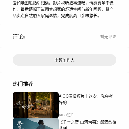
爱如地图般指引归途。影片视听叙事流畅，情感真挚不造
作，最后落幅于岚图梦想家的舒适空间与新年团圆，将产
品卖点自然融入家庭温情，完成度高且余味悠长。
评论
暂无评论
0
申领创作人
热门推荐
AIGC温情短片｜这次，我会考
好的
AIGC短片
《千年之音 山河为窖》郎酒韵律
系列