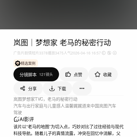
岚图｜梦想家 老马的秘密行动
广告片
剧情短片
3378
播放
3475人气
2026-04-16 16:57
精选案例
分镜脚本
点赞
收藏
121镜头
分享
下载
岚图梦想家TVC，老马的秘密行动
汽车与出行
家庭与儿童
感人温馨
娓娓道来
中国
岚图
汽车
驾驶
AI影评
该片以“老马的地图”为切入点，巧妙对比了过往经验与现代
科技导航。随着儿子的真情流露，冲突在回忆中消解，父