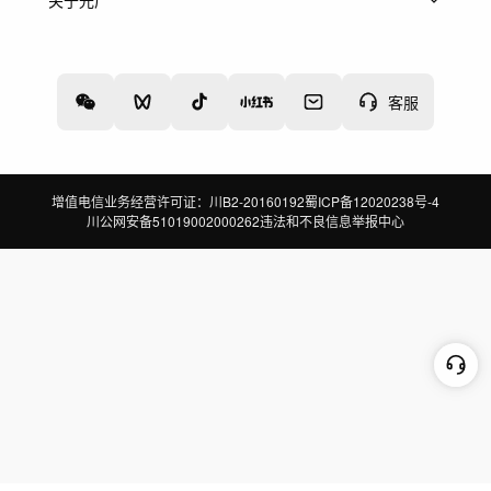
关于光厂
关于我们
诚聘英才
帮助中心
权责声明
客服
增值电信业务经营许可证：川B2-20160192
蜀ICP备12020238号-4
川公网安备51019002000262
违法和不良信息举报中心