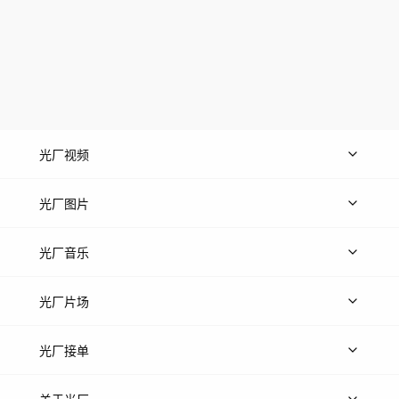
光厂视频
上传视频
精品视频
精选专辑
免费素材
光厂图片
上传图片
精品图片
光厂音乐
热门音乐
免费音效
热门歌单
立即入驻
光厂片场
上传案例
AI找镜头
片场榜单
精选案例
光厂接单
上架服务
热门服务
创作人