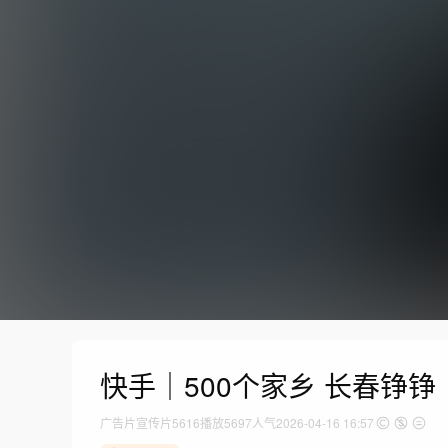
快手｜500个家乡 长春铮铮
广告片
宣传片
5616
播放
5697人气
2026-04-16 16:57