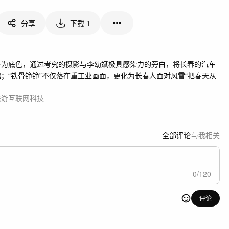
分享
下载
1
冬为底色，通过考究的摄影与李幼斌极具感染力的旁白，将长春的汽车
；“铁骨铮铮”不仅落在重工业画面，更化为长春人面对风雪“把春天从
。
旅游
互联网
科技
全部评论
与我相关
0
/
120
评论