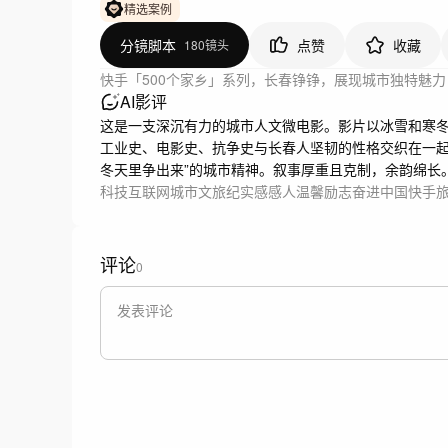
精选案例
分镜脚本
点赞
收藏
180镜头
快手「500个家乡」系列，长春铮铮，展现城市独特魅力
AI影评
这是一支深沉有力的城市人文微电影。影片以冰雪和寒
工业史、电影史、抗争史与长春人坚韧的性格交织在一起
冬天里争出来”的城市精神。叙事厚重且克制，余韵绵长
科技互联网
城市文旅
纪实感
感人温馨
励志奋进
中国
快手
评论
0