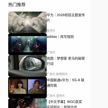
热门推荐
华为｜2026校招主题宣传
片
宣传片
adidas｜改写规则
广告片
岚图｜梦想家 老马的秘密
行动
广告片,剧情短片
中国联通x华为｜5G-A 联
通你我
广告片,宣传片
【中文字幕】AIGC获奖
实验短片｜放我出去