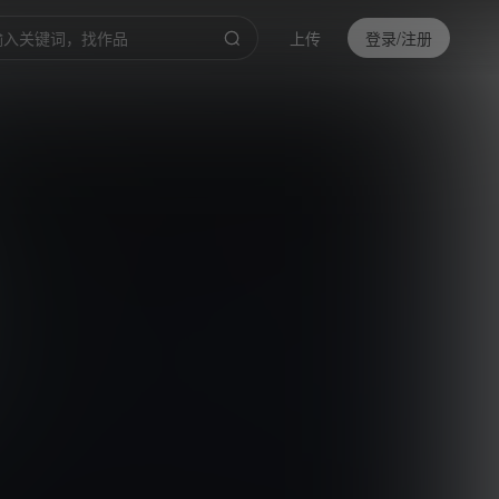
上传
登录/注册
0:00
/
9:02
倍速
高清
截取