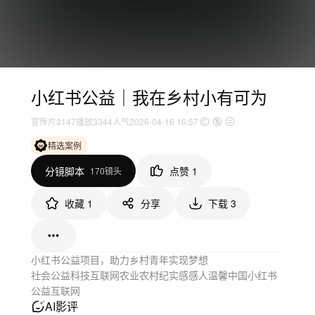
小红书公益｜我在乡村小有可为
宣传片
3147
播放
3344人气
2026-04-16 16:57
精选案例
分镜脚本
点赞
1
170镜头
收藏
1
分享
下载
3
小红书公益项目，助力乡村青年实现梦想
社会公益
科技互联网
农业农村
纪实感
感人温馨
中国
小红书
公益
互联网
AI影评