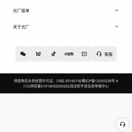
上传案例
AI找镜头
片场榜单
精选案例
光厂接单
上架服务
热门服务
创作人
关于光厂
关于我们
诚聘英才
帮助中心
权责声明
客服
增值电信业务经营许可证：川B2-20160192
蜀ICP备12020238号-4
川公网安备51019002000262
违法和不良信息举报中心