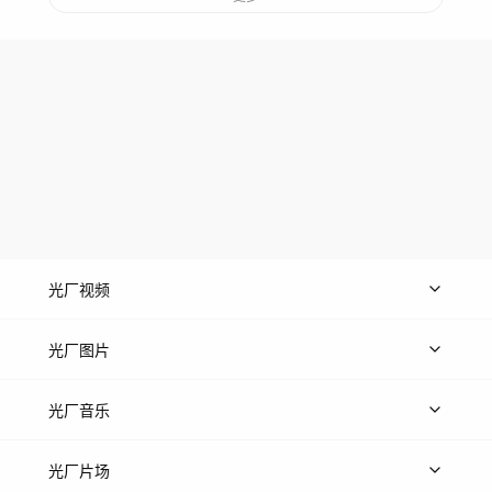
光厂视频
上传视频
精品视频
精选专辑
免费素材
光厂图片
上传图片
精品图片
光厂音乐
热门音乐
免费音效
热门歌单
立即入驻
光厂片场