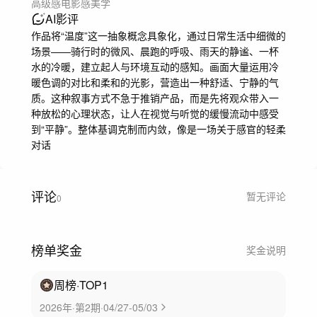
高级感
电影感
美学
AI影评
作品将“温度”这一抽象概念具象化，通过日常生活中细微的
场景——骑行时的微风、晨跑的呼吸、雨天的静谧、一杯
水的冷暖，建立起人与环境互动的感知。画面大量运用冷
暖色调的对比和柔和的光影，营造出一种舒适、宁静的气
质。这种叙事方式不急于推销产品，而是先将观众带入一
种放松的心理状态，让人在视觉与听觉的缓慢流动中感受
到“平静”。整体基调克制而内敛，像是一场关于感官的轻柔
对话
评论
暂无评论
0
榜单奖金
奖金说明
周榜
·TOP
1
2026年·第2期·04/27-05/03