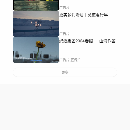
广告片
嘉实多润滑油｜莫道君行早
广告片
蚂蚁集团2024春招 ｜ 山海作答
广告片,宣传片
更多