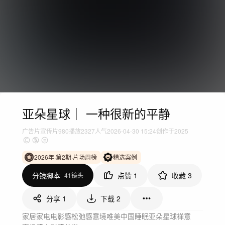
亚朵星球｜ 一种很新的平静
广告片
宣传片
980
播放
2327人气
2026-04-30 15:24
创作于2025
2026年·第2期·片场周榜
精选案例
分镜脚本
点赞
1
收藏
3
41镜头
分享
1
下载
2
家居家电
电影感
松弛感
意境唯美
中国
睡眠
亚朵星球
禅意