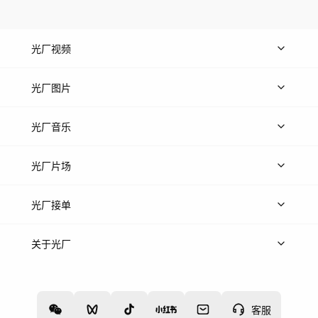
光厂视频
上传视频
精品视频
精选专辑
免费素材
光厂图片
上传图片
精品图片
光厂音乐
热门音乐
免费音效
热门歌单
立即入驻
光厂片场
上传案例
AI找镜头
片场榜单
精选案例
光厂接单
上架服务
热门服务
创作人
关于光厂
关于我们
诚聘英才
帮助中心
权责声明
客服