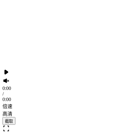
0:00
/
0:00
倍速
高清
截取