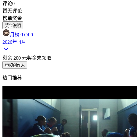
评论
0
暂无评论
榜单奖金
奖金说明
月榜
·TOP
9
2026年·4月
剩余
200
元奖金未领取
申领创作人
热门推荐