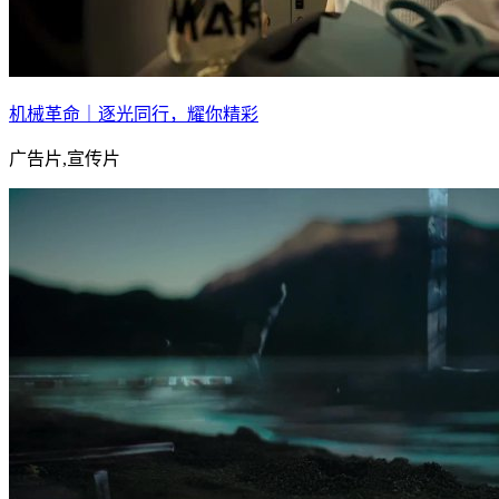
机械革命｜逐光同行，耀你精彩
广告片,宣传片