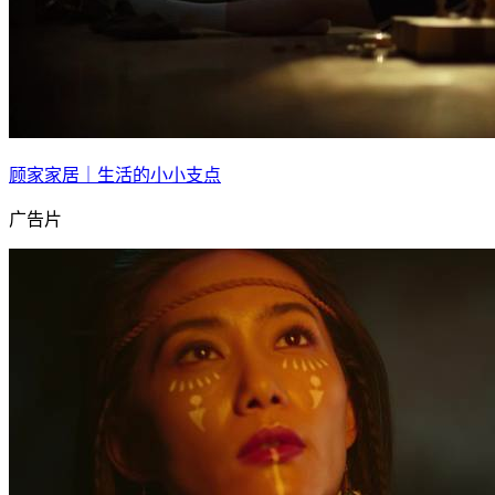
顾家家居｜生活的小小支点
广告片