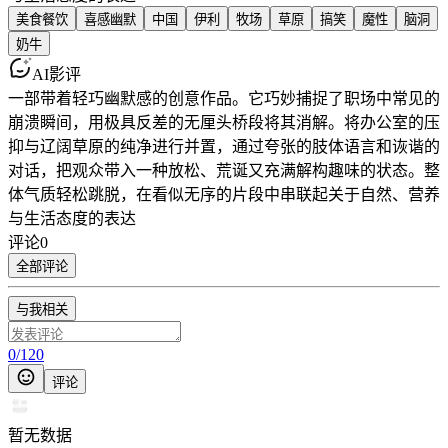
美食餐饮
喜感幽默
中国
伊利
牧场
草原
搞笑
魔性
脑洞
奶牛
AI影评
一部带着轻巧幽默感的创意作品。它巧妙捕捉了职场中常见的
崩溃瞬间，用极具反差的无厘头桥段将其消解。将办公室的压
抑与辽阔草原的纯净进行并置，通过夸张的肢体语言和诙谐的
对话，把观众带入一种放松、荒诞又充满解构趣味的状态。整
体气质轻松跳脱，在看似无序的片段中串联起关于自然、营养
与生活态度的表达
评论
0
全部评论
与我相关
0
/
120
评论
暂无数据