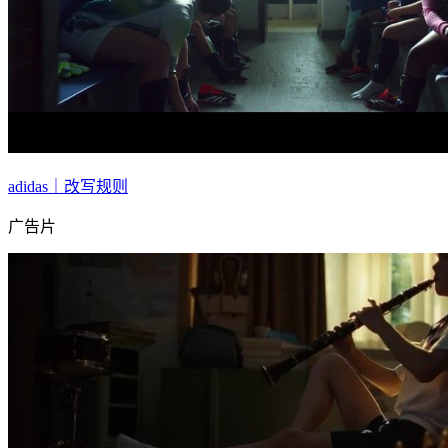
adidas｜改写规则
广告片