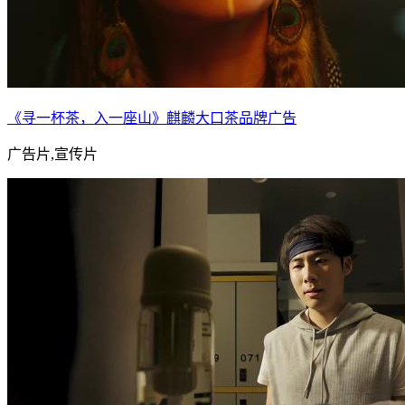
《寻一杯茶，入一座山》麒麟大口茶品牌广告
广告片,宣传片