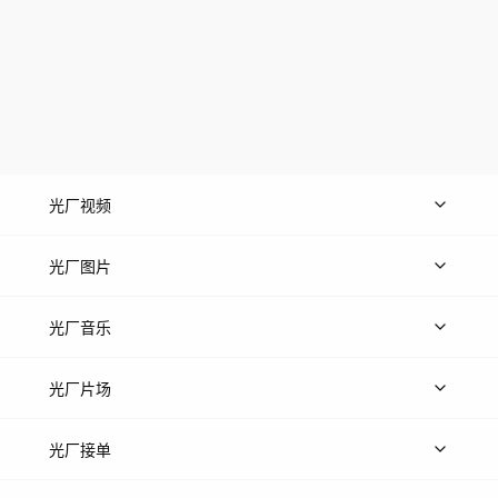
光厂视频
上传视频
精品视频
精选专辑
免费素材
光厂图片
上传图片
精品图片
光厂音乐
热门音乐
免费音效
热门歌单
立即入驻
光厂片场
上传案例
AI找镜头
片场榜单
精选案例
光厂接单