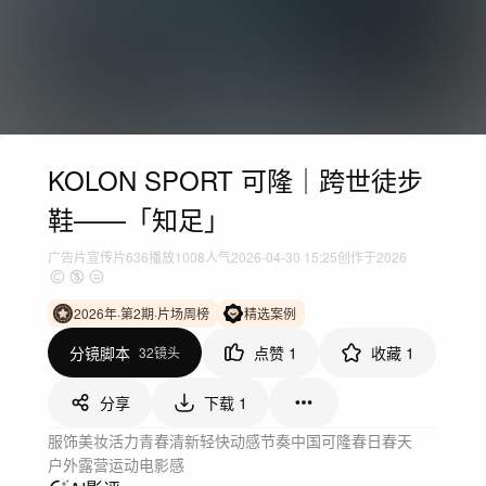
KOLON SPORT 可隆｜跨世徒步
鞋——「知足」
广告片
宣传片
636
播放
1008人气
2026-04-30 15:25
创作于2026
2026年·第2期·片场周榜
精选案例
分镜脚本
点赞
1
收藏
1
32镜头
分享
下载
1
服饰美妆
活力青春
清新轻快
动感节奏
中国
可隆
春日
春天
户外
露营
运动
电影感