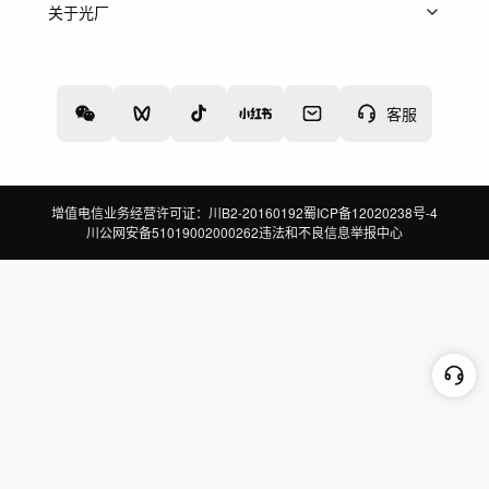
上架服务
热门服务
创作人
关于光厂
关于我们
诚聘英才
帮助中心
权责声明
客服
增值电信业务经营许可证：川B2-20160192
蜀ICP备12020238号-4
川公网安备51019002000262
违法和不良信息举报中心