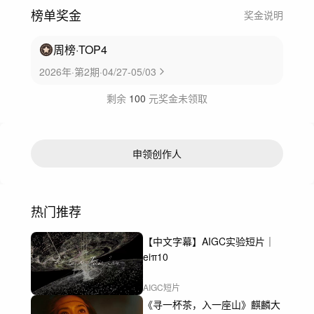
榜单奖金
奖金说明
周榜
·TOP
4
2026年·第2期·04/27-05/03
剩余
100
元奖金未领取
申领创作人
热门推荐
【中文字幕】AIGC实验短片｜
eiπ10
AIGC短片
《寻一杯茶，入一座山》麒麟大