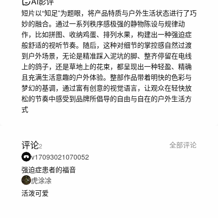
AI影评
短片以“知足”为题眼，将产品特质与户外生活状态进行了巧
妙的融合。通过一系列秩序感极强的静物陈设与规律动
作，比如拼图、收纳鸡蛋、排列水果，构建出一种强迫症
般舒适的视听节奏。随后，这种对细节的掌控感自然过渡
到户外场景，无论是精准踩入泥坑的脚、整齐停留在电线
上的鸽子，还是草地上的花束，都呈现出一种轻盈、精确
且充满生活意趣的户外体验。整部作品带着明快的色彩与
梦幻的基调，通过富有创意的视觉语言，让观众在轻快放
松的节奏中感受到品牌所倡导的自由与自在的户外生活方
式
评论
全部评论
2
v17093021070052
强迫症患者的福音
虎涂凃
活泼可爱