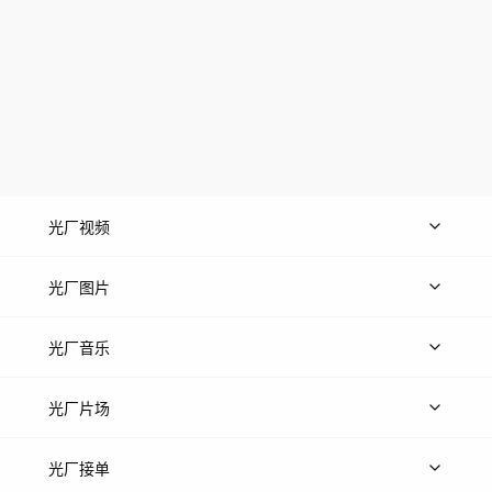
光厂视频
上传视频
精品视频
精选专辑
免费素材
光厂图片
上传图片
精品图片
光厂音乐
热门音乐
免费音效
热门歌单
立即入驻
光厂片场
上传案例
AI找镜头
片场榜单
精选案例
光厂接单