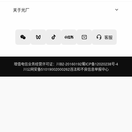
上架服务
热门服务
创作人
关于光厂
关于我们
诚聘英才
帮助中心
权责声明
客服
增值电信业务经营许可证：川B2-20160192
蜀ICP备12020238号-4
川公网安备51019002000262
违法和不良信息举报中心