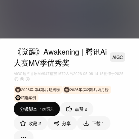
《觉醒》Awakening | 腾讯Ai
AIGC
大赛MV季优秀奖
AIGC短片
音乐MV
947
播放
1672人气
2026-05-08 14:15
创作于2025
2026年·第4期·片场周榜
2026年·第2期·片场月榜
精选案例
分镜脚本
点赞
2
120镜头
收藏
2
分享
下载
1