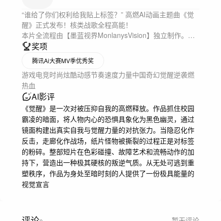
“谁给了你们权利给我贴上标签？” 高燃AI动画主题曲《觉
醒》正式发布！核类战歌全程高能！

本片全流程由【墨蓝视界MonlanysVision】独立制作。

送给所有正在经历至暗时刻的人——打碎镜子，觉醒你心
奖项
中的野兽！

腾讯Ai大赛MV季优秀奖
片名：《觉醒》 (Awakening) 

游戏电竞
时尚炫酷
动感节奏
速度力量
中国
奇幻
觉醒
逆袭
燃
主题：逆风翻盘/ 自我救赎

热血
编剧/导演/制作：三明治Shiewich @三明治 Shiewich (墨
AI影评
蓝视界MonlanysVision)

画面/视频：即梦Jimeng & Sora 2 & Gemini3 pro

《觉醒》是一次对被压抑自我的高燃释放。作品抓住校园
音乐：Suno
霸凌的暗面，将人物内心的恐惧具象化为黑色幽灵，通过
镜面构建出真实自我与觉醒力量的对抗张力。当隐忍化作
反击，走廊化作战场，纸片怪物被撕裂的过程正是对标签
的粉碎。整部短片在色彩碰撞、故障艺术和流畅动作的加
持下，营造出一种极其硬核的叛逆气质。从无处可逃到重
塑秩序，作品为身处至暗时刻的人提供了一份极具能量的
视觉宣言
评论
暂无评论