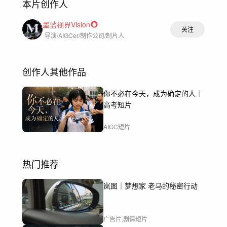
本片创作人
墨蓝视界Vision
关注
导演/AIGCer/制作公司/制片人
创作人其他作品
你不必在今天，成为确定的人｜
高考短片
AIGC短片
热门推荐
岚图｜梦想家 老马的秘密行动
广告片,剧情短片