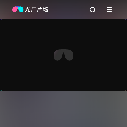
0:00
/
0:00
倍速
高清
截取