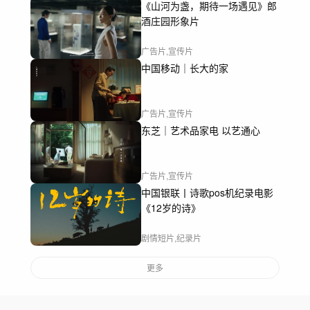
《山河为盏，期待一场遇见》郎
酒庄园形象片
广告片,宣传片
中国移动｜长大的家
广告片,宣传片
东芝｜艺术品家电 以艺通心
广告片,宣传片
中国银联丨诗歌pos机纪录电影
《12岁的诗》
剧情短片,纪录片
更多