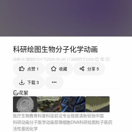
科研绘图生物分子化学动画
动画
161
播放
673人气
2026-05-06 17:38
创作于2026
点赞
1
收藏
分享
5
下载
3
花絮
医疗生物
教育科普
科技前沿
专业极致
清新轻快
中国
科研动画
分子
医学动画
原理
细胞
DNA
科研绘图
粒子
医药
活性
基因
化学