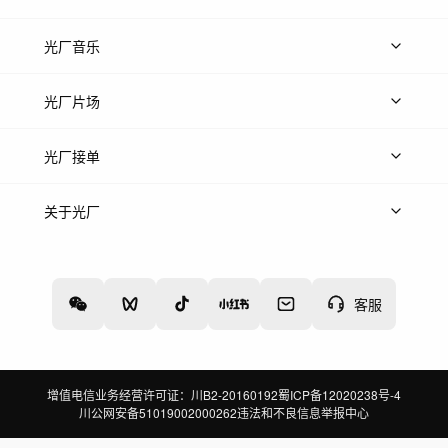
上传图片
精品图片
光厂音乐
热门音乐
免费音效
热门歌单
立即入驻
光厂片场
上传案例
AI找镜头
片场榜单
精选案例
光厂接单
上架服务
热门服务
创作人
关于光厂
关于我们
诚聘英才
帮助中心
权责声明
客服
增值电信业务经营许可证：川B2-20160192
蜀ICP备12020238号-4
川公网安备51019002000262
违法和不良信息举报中心