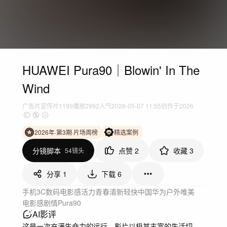
HUAWEI Pura90｜Blowin' In The
Wind
广告片
宣传片
1199
播放
2992人气
2026-05-07 11:55
创作于2026
2026年·第3期·片场周榜
精选案例
分镜脚本
点赞
2
收藏
3
54镜头
分享
1
下载
6
手机3C数码
电影感
活力青春
清新轻快
中国
华为
户外
唯美
电影感
剧情
Pura90
AI影评
这是一次充满生命力的远行。影片以极其丰富的生活切