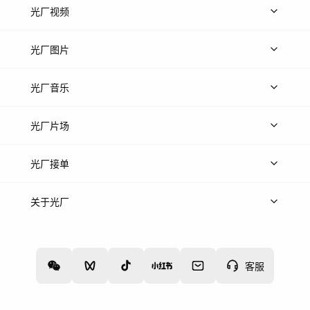
光厂视频
上传视频
精品视频
精选专辑
免费素材
光厂图片
上传图片
精品图片
光厂音乐
热门音乐
免费音效
热门歌单
立即入驻
光厂片场
上传案例
AI找镜头
片场榜单
精选案例
光厂接单
上架服务
热门服务
创作人
关于光厂
关于我们
诚聘英才
帮助中心
权责声明
客服