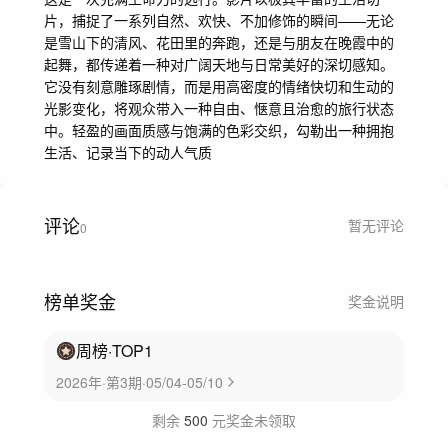
片，捕捉了一系列自然、欢快、不加修饰的瞬间——无论
是雪山下的清风、花田里的奔跑，还是与朋友在晚霞中的
起舞，都传递着一种对广阔天地与日常美好的深切感知。
它没有刻意雕琢剧情，而是用高密度的情绪快切和生动的
光影变化，将观众带入一种自由、惬意且治愈的旅行状态
中。轻盈的画面质感与饱满的色彩交织，勾勒出一种拥抱
生活、记录当下的动人气质
评论
暂无评论
0
榜单奖金
奖金说明
周榜
·TOP
1
2026年·第3期·05/04-05/10
剩余
500
元奖金未领取