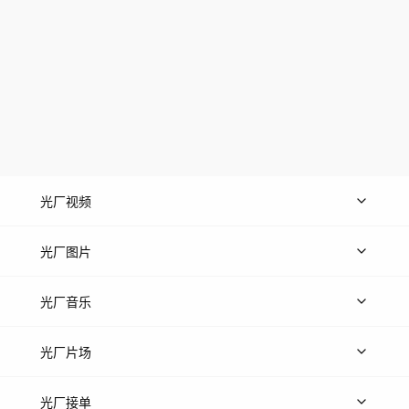
光厂视频
上传视频
精品视频
精选专辑
免费素材
光厂图片
上传图片
精品图片
光厂音乐
热门音乐
免费音效
热门歌单
立即入驻
光厂片场
上传案例
AI找镜头
片场榜单
精选案例
光厂接单