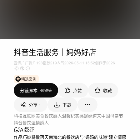
抖音生活服务｜妈妈好店
宣传片
广告片
198
播放
219人气
2026-05-11 15:52
创作于2026
精选案例
分镜脚本
点赞
收藏
46镜头
分享
1
下载
科技互联网
美食餐饮
感人温馨
纪实感
娓娓道来
中国
母亲节
抖音
餐饮
温情
感人
AI影评
作品巧妙将散落天南海北的餐饮店与“妈妈的味道”建立情感