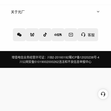
上架服务
热门服务
创作人
关于光厂
关于我们
诚聘英才
帮助中心
权责声明
客服
增值电信业务经营许可证：川B2-20160192
蜀ICP备12020238号-4
川公网安备51019002000262
违法和不良信息举报中心