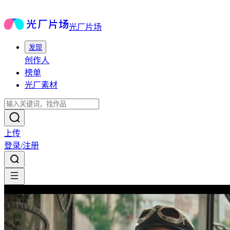
光厂片场
发现
创作人
榜单
光厂素材
上传
登录/注册