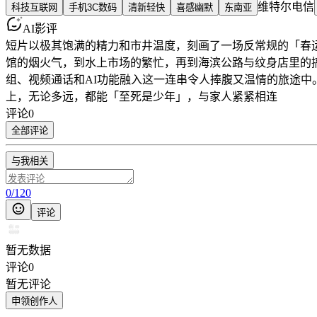
维特尔电信
科技互联网
手机3C数码
清新轻快
喜感幽默
东南亚
AI影评
短片以极其饱满的精力和市井温度，刻画了一场反常规的「春
馆的烟火气，到水上市场的繁忙，再到海滨公路与纹身店里的
组、视频通话和AI功能融入这一连串令人捧腹又温情的旅途
上，无论多远，都能「至死是少年」，与家人紧紧相连
评论
0
全部评论
与我相关
0
/
120
评论
暂无数据
评论
0
暂无评论
申领创作人