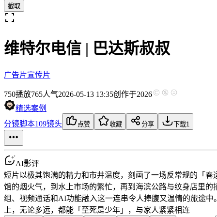
截取
维特尔电信 | 巴达斯叔叔
广告片
宣传片
750
播放
765人气
2026-05-13 13:35
创作于2026
精选案例
分镜脚本
109镜头
点赞
收藏
分享
下载
1
AI影评
短片以极其饱满的精力和市井温度，刻画了一场反常规的「春
馆的烟火气，到水上市场的繁忙，再到海滨公路与纹身店里的
组、视频通话和AI功能融入这一连串令人捧腹又温情的旅途
上，无论多远，都能「至死是少年」，与家人紧紧相连