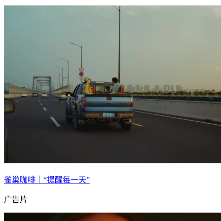
雀巢咖啡｜“提醒每一天”
广告片