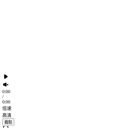
0:00
/
0:00
倍速
高清
截取