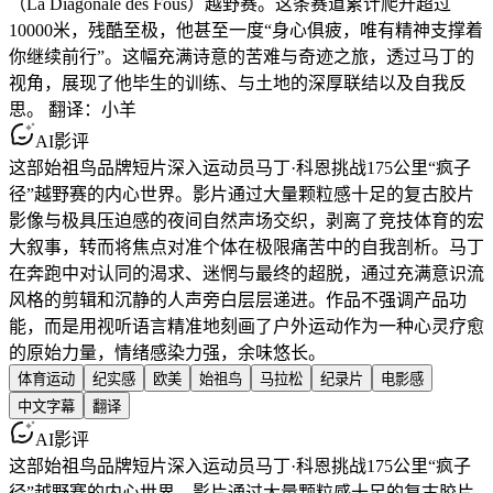
（La Diagonale des Fous）越野赛。这条赛道累计爬升超过
10000米，残酷至极，他甚至一度“身心俱疲，唯有精神支撑着
你继续前行”。这幅充满诗意的苦难与奇迹之旅，透过马丁的
视角，展现了他毕生的训练、与土地的深厚联结以及自我反
思。 翻译：小羊
AI影评
这部始祖鸟品牌短片深入运动员马丁·科恩挑战175公里“疯子
径”越野赛的内心世界。影片通过大量颗粒感十足的复古胶片
影像与极具压迫感的夜间自然声场交织，剥离了竞技体育的宏
大叙事，转而将焦点对准个体在极限痛苦中的自我剖析。马丁
在奔跑中对认同的渴求、迷惘与最终的超脱，通过充满意识流
风格的剪辑和沉静的人声旁白层层递进。作品不强调产品功
能，而是用视听语言精准地刻画了户外运动作为一种心灵疗愈
的原始力量，情绪感染力强，余味悠长。
体育运动
纪实感
欧美
始祖鸟
马拉松
纪录片
电影感
中文字幕
翻译
AI影评
这部始祖鸟品牌短片深入运动员马丁·科恩挑战175公里“疯子
径”越野赛的内心世界。影片通过大量颗粒感十足的复古胶片