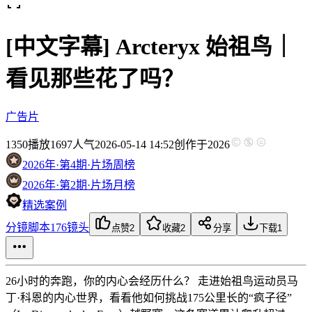
[中文字幕] Arcteryx 始祖鸟｜
看见那些花了吗？
广告片
1350
播放
1697人气
2026-05-14 14:52
创作于2026
2026年·第4期·片场周榜
2026年·第2期·片场月榜
精选案例
分镜脚本
176镜头
点赞
2
收藏
2
分享
下载
1
26小时的奔跑，你的内心会经历什么？ 走进始祖鸟运动员马
丁·科恩的内心世界，看看他如何挑战175公里长的“疯子径”