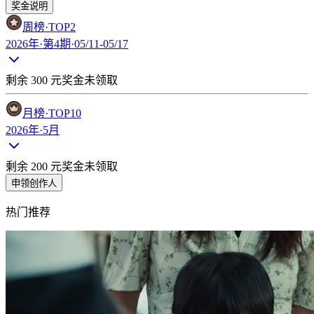
奖金说明
周榜
·TOP
2
2026年·第4期·05/11-05/17
剩余
300
元奖金未领取
月榜
·TOP
10
2026年·5月
剩余
200
元奖金未领取
申领创作人
热门推荐