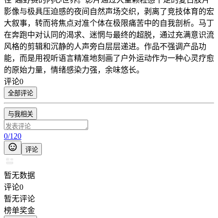
影像与极具压迫感的夜间自然声场交织，剥离了竞技体育的宏
大叙事，转而将焦点对准个体在极限痛苦中的自我剖析。马丁
在奔跑中对认同的渴求、迷惘与最终的超脱，通过充满意识流
风格的剪辑和沉静的人声旁白层层递进。作品不强调产品功
能，而是用视听语言精准地刻画了户外运动作为一种心灵疗愈
的原始力量，情绪感染力强，余味悠长。
评论
0
全部评论
与我相关
0
/
120
评论
暂无数据
评论
0
暂无评论
榜单奖金