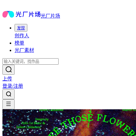
光厂片场
发现
创作人
榜单
光厂素材
上传
登录/注册