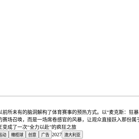
以前所未有的脑洞解构了体育赛事的预热方式。以“麦克斯：狂暴
的赛场召唤，而是一场席卷感官的风暴，让观众直接跃入那份属
变成了一次“全力以赴”的疯狂之旅
2027
运动
橄榄球
创意
广告
澳大利亚