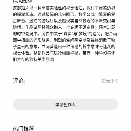
AI影评
这部短片以一种高度实验性的视觉语汇，探讨了虚实边界
的模糊状态。通过极简的几何图形、数学公式与繁复的复
古舞台、迷幻的游戏厅以及超现实自然景观的不断交织与
跳切，作品试图将观众抛入一个充满不确定性与感官过载
的时空漩涡中。旁白中关于“真实”与“梦境”的追问，配合画
面中扭曲的光影隧道、剧烈的空间畸变以及最终消散于粒
子星云的意象，共同营造出一种深邃的哲学意味与迷乱的
视觉体验。整部作品气质冷峻而神秘，带有一种科幻与怀
旧并存的独特美学氛围
评论
暂无评论
0
申领创作人
热门推荐