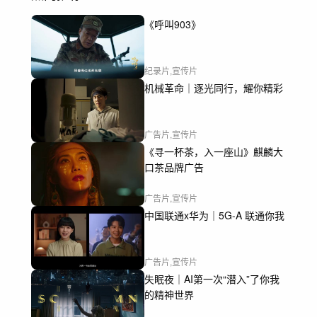
《呼叫903》
纪录片,宣传片
机械革命｜逐光同行，耀你精彩
广告片,宣传片
《寻一杯茶，入一座山》麒麟大
口茶品牌广告
广告片,宣传片
中国联通x华为｜5G-A 联通你我
广告片,宣传片
失眠夜｜AI第一次“潜入”了你我
的精神世界