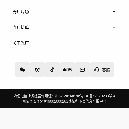
热门音乐
免费音效
热门歌单
立即入驻
光厂片场
上传案例
AI找镜头
片场榜单
精选案例
光厂接单
上架服务
热门服务
创作人
关于光厂
关于我们
诚聘英才
帮助中心
权责声明
客服
增值电信业务经营许可证：川B2-20160192
蜀ICP备12020238号-4
川公网安备51019002000262
违法和不良信息举报中心