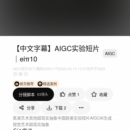
【中文字幕】AIGC实验短片
AIGC
｜eiπ10
AIGC短片
3571
播放
3950人气
2026-05-15 13:37
创作于2025
首页推荐
精选案例
分镜脚本
点赞
1
收藏
63镜头
分享
下载
2
表演艺术
其他
超现实
抽象
中国
欧美
实验短片
AIGC
AI生成
视觉艺术
超现实
抽象