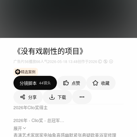
《没有戏剧性的项目》
广告片
56
播放
66人气
2026-05-18 13:48
创作于2026
精选案例
分镜脚本
点赞
收藏
44镜头
分享
下载
2026年Clio奖得主

2026年 - Clio奖 - 总冠军

2026年 - Clio奖 - 金奖 - X3

展开
2026年 - Clio奖 - 银奖 - X2

表演艺术
家居家电
抽象
喜感幽默
紧张悬疑
欧美
浴室
修理