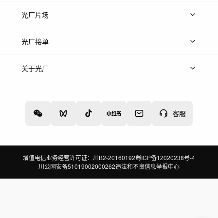
热门音乐
免费音效
热门歌单
立即入驻
光厂片场
上传案例
AI找镜头
片场榜单
精选案例
光厂接单
上架服务
热门服务
创作人
关于光厂
关于我们
诚聘英才
帮助中心
权责声明
客服
增值电信业务经营许可证：川B2-20160192
蜀ICP备12020238号-4
川公网安备51019002000262
违法和不良信息举报中心