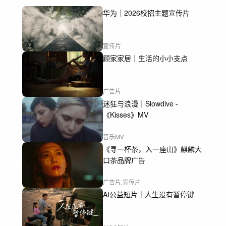
华为｜2026校招主题宣传片
宣传片
顾家家居｜生活的小小支点
广告片
迷狂与浪漫｜Slowdive -
《Kisses》MV
音乐MV
《寻一杯茶，入一座山》麒麟大
口茶品牌广告
广告片,宣传片
AI公益短片｜人生没有暂停键