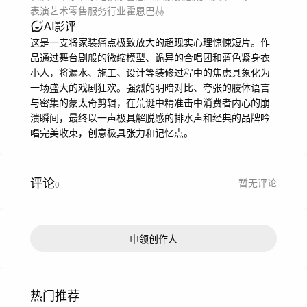
2026年 - Clio奖 - 铜奖 - X3
表演
艺术
零售服务行业
霍恩巴赫
AI影评
这是一支将家装痛点极致放大的超现实心理惊悚短片。作
品通过舞台剧般的微缩模型、诡异的合唱团和蓝色紧身衣
小人，将漏水、施工、设计等装修过程中的焦虑具象化为
一场盛大的戏剧狂欢。强烈的明暗对比、夸张的肢体语言
与密集的蒙太奇剪辑，在荒诞中精准击中消费者内心的崩
溃瞬间，最终以一声极具解脱感的排水声和经典的品牌吟
唱完美收束，创意极具张力和记忆点。
评论
暂无评论
0
申领创作人
热门推荐