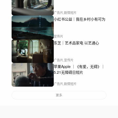
广告片,剧情短片
小红书公益｜我在乡村小有可为
宣传片
东芝｜艺术品家电 以艺通心
广告片,宣传片
苹果Apple ｜《有爱，无碍》｜
5.21无障碍日短片
广告片,剧情短片
更多