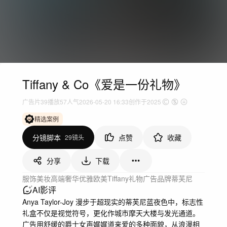
Tiffany & Co《爱是一份礼物》
广告片
39
播放
57人气
2026-05-20 16:33
创作于2025
精选案例
分镜脚本
点赞
收藏
29镜头
分享
下载
服饰美妆
高端奢华
优雅
欧美
Tiffany
礼物
广告
品牌
蒂芙尼
AI影评
Anya Taylor-Joy 漫步于超现实的蒂芙尼蓝夜色中，标志性
礼盒不仅是视觉符号，更化作城市摩天大楼与发光通道。
广告用舒缓的爵士女声娓娓道来爱的多种面貌，从浪漫相