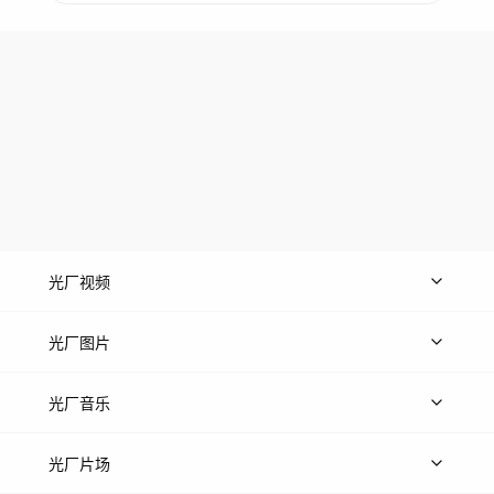
光厂视频
上传视频
精品视频
精选专辑
免费素材
光厂图片
上传图片
精品图片
光厂音乐
热门音乐
免费音效
热门歌单
立即入驻
光厂片场