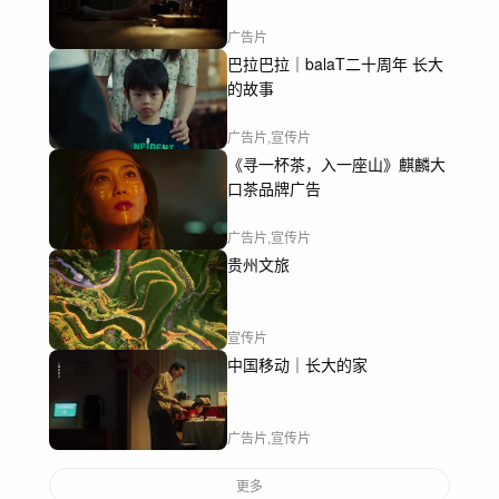
广告片
巴拉巴拉｜balaT二十周年 长大
的故事
广告片,宣传片
《寻一杯茶，入一座山》麒麟大
口茶品牌广告
广告片,宣传片
贵州文旅
宣传片
中国移动｜长大的家
广告片,宣传片
更多