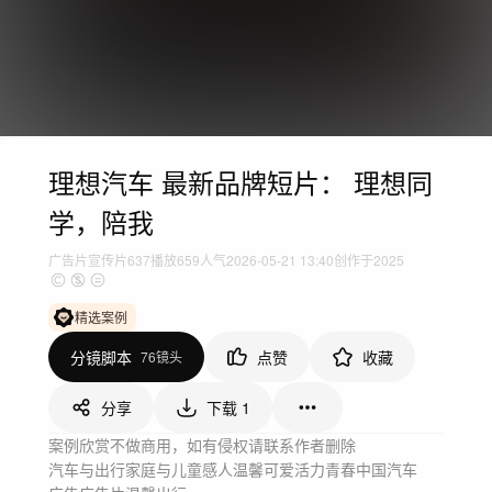
理想汽车 最新品牌短片： 理想同
学，陪我
广告片
宣传片
637
播放
659人气
2026-05-21 13:40
创作于2025
精选案例
分镜脚本
点赞
收藏
76镜头
分享
下载
1
案例欣赏不做商用，如有侵权请联系作者删除
汽车与出行
家庭与儿童
感人温馨
可爱
活力青春
中国
汽车