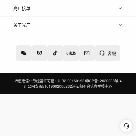
上传案例
AI找镜头
片场榜单
精选案例
光厂接单
上架服务
热门服务
创作人
关于光厂
关于我们
诚聘英才
帮助中心
权责声明
客服
增值电信业务经营许可证：川B2-20160192
蜀ICP备12020238号-4
川公网安备51019002000262
违法和不良信息举报中心