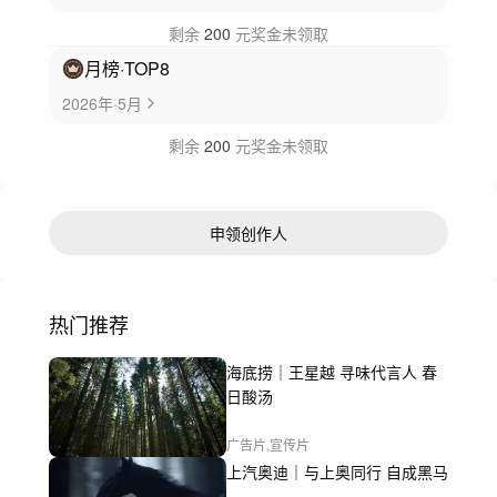
剩余
200
元奖金未领取
月榜
·TOP
8
2026年·5月
剩余
200
元奖金未领取
申领创作人
热门推荐
海底捞｜王星越 寻味代言人 春
日酸汤
广告片,宣传片
上汽奥迪｜与上奥同行 自成黑马