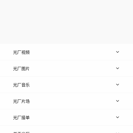
光厂视频
上传视频
精品视频
精选专辑
免费素材
光厂图片
上传图片
精品图片
光厂音乐
热门音乐
免费音效
热门歌单
立即入驻
光厂片场
上传案例
AI找镜头
片场榜单
精选案例
光厂接单