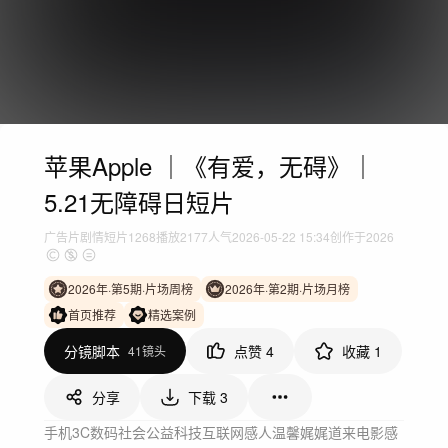
苹果Apple ｜《有爱，无碍》｜
5.21无障碍日短片
广告片
剧情短片
1268
播放
2177人气
2026-05-22 15:34
创作于2026
2026年·第5期·片场周榜
2026年·第2期·片场月榜
首页推荐
精选案例
分镜脚本
点赞
4
收藏
1
41镜头
分享
下载
3
手机3C数码
社会公益
科技互联网
感人温馨
娓娓道来
电影感