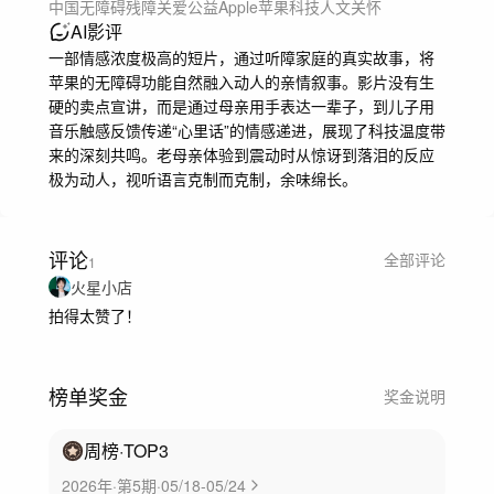
中国
无障碍
残障关爱
公益
Apple
苹果
科技
人文关怀
AI影评
一部情感浓度极高的短片，通过听障家庭的真实故事，将
苹果的无障碍功能自然融入动人的亲情叙事。影片没有生
硬的卖点宣讲，而是通过母亲用手表达一辈子，到儿子用
音乐触感反馈传递“心里话”的情感递进，展现了科技温度带
来的深刻共鸣。老母亲体验到震动时从惊讶到落泪的反应
极为动人，视听语言克制而克制，余味绵长。
评论
全部评论
1
火星小店
拍得太赞了！
榜单奖金
奖金说明
周榜
·TOP
3
2026年·第5期·05/18-05/24