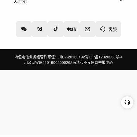
上架服务
热门服务
创作人
关于光厂
关于我们
诚聘英才
帮助中心
权责声明
客服
增值电信业务经营许可证：川B2-20160192
蜀ICP备12020238号-4
川公网安备51019002000262
违法和不良信息举报中心