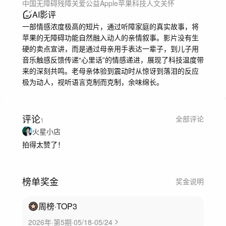
中国
无障碍
残障关爱
公益
Apple
苹果
科技
人文关怀
AI影评
一部情感浓度极高的短片，通过听障家庭的真实故事，将
苹果的无障碍功能自然融入动人的亲情叙事。影片没有生
硬的卖点宣讲，而是通过母亲用手表达一辈子，到儿子用
音乐触感反馈传递“心里话”的情感递进，展现了科技温度带
来的深刻共鸣。老母亲体验到震动时从惊讶到落泪的反应
极为动人，视听语言克制而克制，余味绵长。
评论
全部评论
1
火星小店
拍得太赞了！
榜单奖金
奖金说明
周榜
·TOP
3
2026年·第5期·05/18-05/24