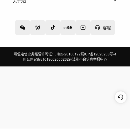
上架服务
热门服务
创作人
关于光厂
关于我们
诚聘英才
帮助中心
权责声明
客服
增值电信业务经营许可证：川B2-20160192
蜀ICP备12020238号-4
川公网安备51019002000262
违法和不良信息举报中心