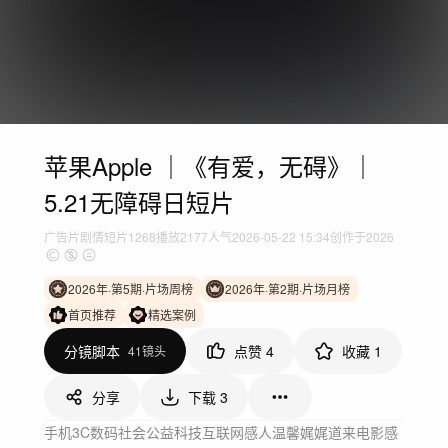
苹果Apple ｜《有爱，无碍》｜
5.21无障碍日短片
广告片
剧情短片
1268
播放
2177人气
2026-05-22 15:34
创作于2026
2026年·第5期·片场周榜
2026年·第2期·片场月榜
首页推荐
精选案例
分镜脚本
点赞
4
收藏
1
41镜头
分享
下载
3
手机3C数码
社会公益
科技互联网
感人温馨
娓娓道来
电影感