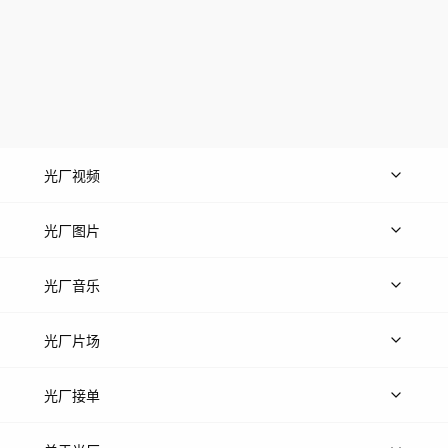
光厂视频
上传视频
精品视频
精选专辑
免费素材
光厂图片
上传图片
精品图片
光厂音乐
热门音乐
免费音效
热门歌单
立即入驻
光厂片场
上传案例
AI找镜头
片场榜单
精选案例
光厂接单