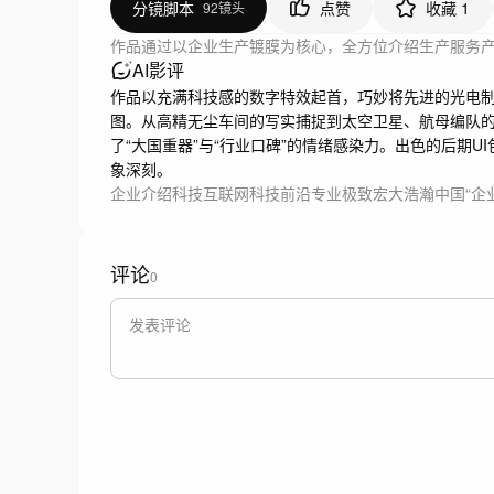
分镜脚本
点赞
收藏
1
92镜头
作品通过以企业生产镀膜为核心，全方位介绍生产服务
AI影评
作品以充满科技感的数字特效起首，巧妙将先进的光电
图。从高精无尘车间的写实捕捉到太空卫星、航母编队
了“大国重器”与“行业口碑”的情绪感染力。出色的后期
象深刻。
企业介绍
科技互联网
科技前沿
专业极致
宏大浩瀚
中国
“企
评论
0