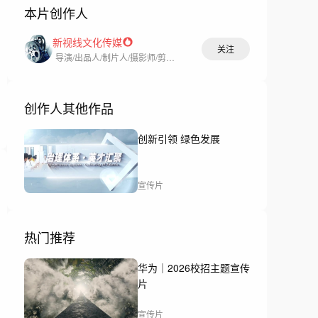
本片创作人
新视线文化传媒
关注
导演/出品人/制片人/摄影师/剪辑师
创作人其他作品
创新引领 绿色发展
宣传片
热门推荐
华为｜2026校招主题宣传
片
宣传片