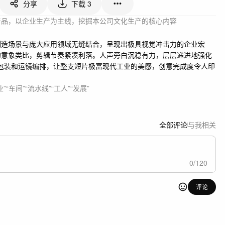
分享
下载
3
产品，以企业生产为主线，挖掘本公司文化生产的核心内容
制造场景与庞大应用领域无缝结合，呈现出极具视觉冲击力的企业宏
的意象类比，剪辑节奏紧凑利落。人声旁白沉稳有力，层层递进地强化
UI包装和运镜编排，让整支短片极富现代工业的美感，创意完成度令人印
业”
“车间”
“流水线”
“工人”
“发展”
全部评论
与我相关
0
/
120
评论