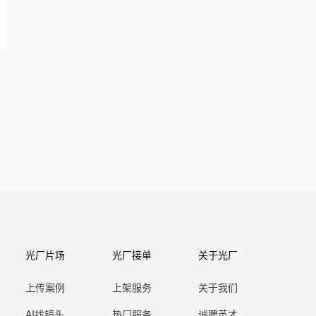
光厂片场
光厂接单
关于光厂
上传案例
上架服务
关于我们
AI找镜头
热门服务
诚聘英才