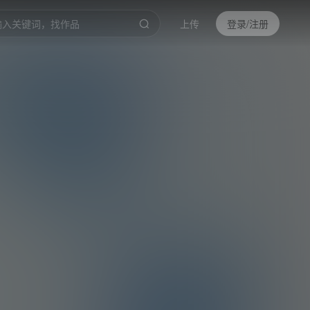
上传
登录/注册
0:00
/
4:31
倍速
高清
截取