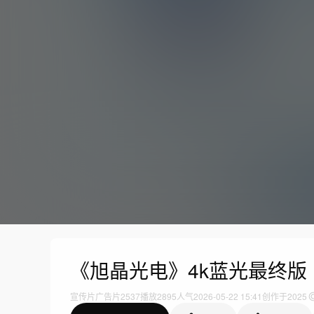
《旭晶光电》4k蓝光最终版
宣传片
广告片
2537
播放
2895人气
2026-05-22 15:41
创作于2025