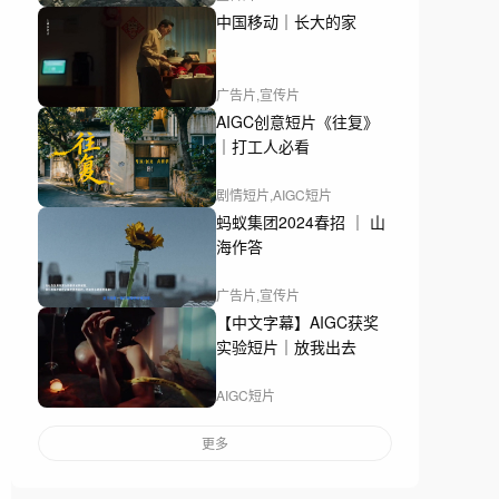
中国移动｜长大的家
广告片,宣传片
AIGC创意短片《往复》
｜打工人必看
剧情短片,AIGC短片
蚂蚁集团2024春招 ｜ 山
海作答
广告片,宣传片
【中文字幕】AIGC获奖
实验短片｜放我出去
AIGC短片
更多