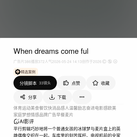
When dreams come ful
广告片
386
播放
372人气
2026-05-24 14:13
创作于2026
精选案例
分镜脚本
点赞
收藏
33镜头
分享
下载
体育运动
美食餐饮
快消品
感人温馨
励志奋进
电影感
欧美
家庭
梦想
情感
品牌广告
早餐麦片
AI影评
平行剪辑巧妙地将一个普通女孩的冰球梦与麦片盒上的英
雄偶像交织在一起。车库里的刻苦挥杆、电视机前的全家