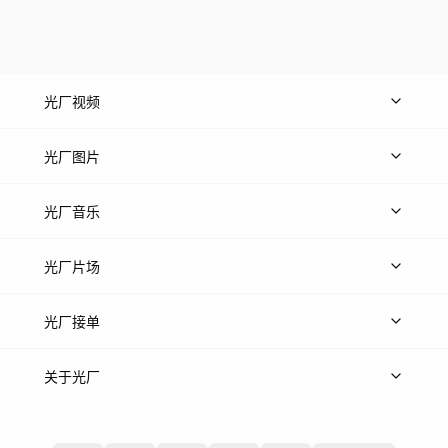
光厂视频
上传视频
精品视频
精选专辑
免费素材
光厂图片
上传图片
精品图片
光厂音乐
热门音乐
免费音效
热门歌单
立即入驻
光厂片场
上传案例
AI找镜头
片场榜单
精选案例
光厂接单
上架服务
热门服务
创作人
关于光厂
关于我们
诚聘英才
帮助中心
权责声明