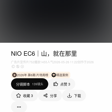
NIO EC6｜山，就在那里
广告片
宣传片
752
播放
1455人气
2026-05-26 11:22
创作于2026
2026年·第6期·片场周榜
精选案例
分镜脚本
点赞
3
139镜头
收藏
3
分享
下载