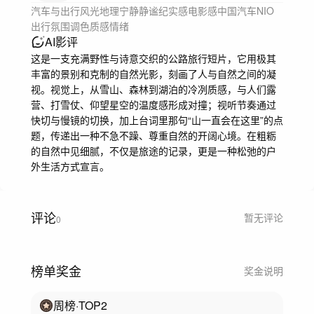
汽车与出行
风光地理
宁静静谧
纪实感
电影感
中国
汽车
NIO
出行
氛围
调色
质感
情绪
AI影评
这是一支充满野性与诗意交织的公路旅行短片，它用极其
丰富的景别和克制的自然光影，刻画了人与自然之间的凝
视。视觉上，从雪山、森林到湖泊的冷冽质感，与人们露
营、打雪仗、仰望星空的温度感形成对撞；视听节奏通过
快切与慢镜的切换，加上台词里那句“山一直会在这里”的点
题，传递出一种不急不躁、尊重自然的开阔心境。在粗粝
的自然中见细腻，不仅是旅途的记录，更是一种松弛的户
外生活方式宣言。
评论
暂无评论
0
榜单奖金
奖金说明
周榜
·TOP
2