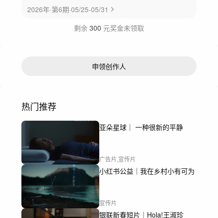
2026年·第6期·05/25-05/31
剩余
300
元奖金未领取
申领创作人
热门推荐
亚朵星球｜ 一种很新的平静
广告片,宣传片
小红书公益｜我在乡村小有可为
宣传片
银联新春短片｜Hola!王淑珍