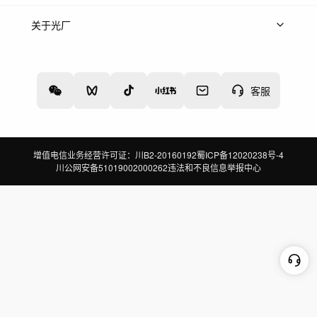
上架服务
热门服务
创作人
关于光厂
关于我们
诚聘英才
帮助中心
权责声明
客服
增值电信业务经营许可证：川B2-20160192
蜀ICP备12020238号-4
川公网安备51019002000262
违法和不良信息举报中心