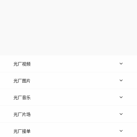
光厂视频
上传视频
精品视频
精选专辑
免费素材
光厂图片
上传图片
精品图片
光厂音乐
热门音乐
免费音效
热门歌单
立即入驻
光厂片场
上传案例
AI找镜头
片场榜单
精选案例
光厂接单