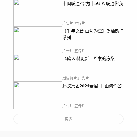
中国联通x华为｜5G-A 联通你我
广告片,宣传片
《千年之音 山河为窖》郎酒韵律
系列
广告片,宣传片
飞鹤 X 林更新｜回家的冻梨
剧情短片,广告片
蚂蚁集团2024春招 ｜ 山海作答
广告片,宣传片
更多