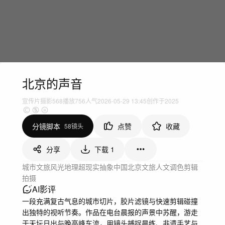
北京的声音
宣传片
摄影
568
播放
756人气
2026-05-29 13:45
创作于2025
分镜脚本
点赞
收藏
58镜头
分享
下载
1
城市文旅
风光地理
超现实
抽象
中国
北京
文旅
人文
调色
剪辑
拍摄
AI影评
一段充满复古气息的城市切片，胶片滤镜与快速剪辑碰撞
出独特的视听节奏。作品在电台晨报的声景中苏醒，游走
于天坛日出与晚高峰车流，用镜头捕捉晨练、非遗手艺与