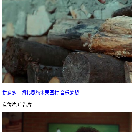
拼多多｜湖北恩施木栗园村 音乐梦想
宣传片,广告片