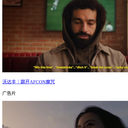
沃达丰｜踢开AFCON魔咒
广告片