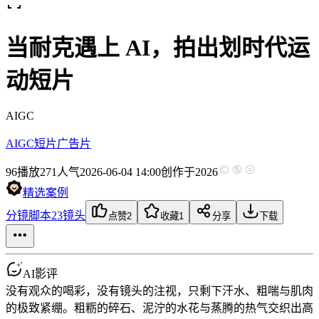
当耐克遇上 AI，拍出划时代运
动短片
AIGC
AIGC短片
广告片
96
播放
271人气
2026-06-04 14:00
创作于2026
精选案例
分镜脚本
23镜头
点赞
2
收藏
1
分享
下载
AI影评
没有观众的喝彩，没有镜头的注视，只剩下汗水、粗喘与肌肉
的极致紧绷。粗粝的碎石、泥泞的水花与蒸腾的热气交织出高