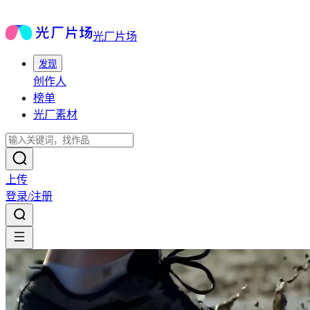
光厂片场
发现
创作人
榜单
光厂素材
上传
登录/注册