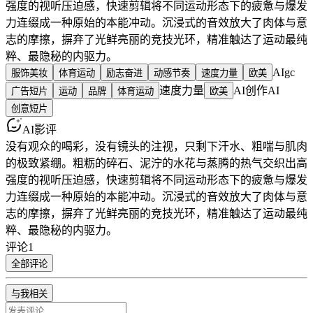
强度的视听压迫感，快速剪辑将不同运动形态下的疲惫与爆发
力连缀成一种原始的本能冲动。沉浸式的音效放大了肉体与意
志的摩擦，摒弃了光鲜亮丽的竞技光环，精准触达了运动最纯
粹、最隐秘的内驱力。
AIgc
服饰美妆
体育运动
励志奋进
动感节奏
速度力量
欧美
速度力量
AI创作
AI
广告短片
运动
品牌
体育运动
欧美
创意短片
AI影评
没有观众的喝彩，没有镜头的注视，只剩下汗水、粗喘与肌肉
的极致紧绷。粗粝的碎石、泥泞的水花与蒸腾的热气交织出高
强度的视听压迫感，快速剪辑将不同运动形态下的疲惫与爆发
力连缀成一种原始的本能冲动。沉浸式的音效放大了肉体与意
志的摩擦，摒弃了光鲜亮丽的竞技光环，精准触达了运动最纯
粹、最隐秘的内驱力。
评论
1
全部评论
与我相关