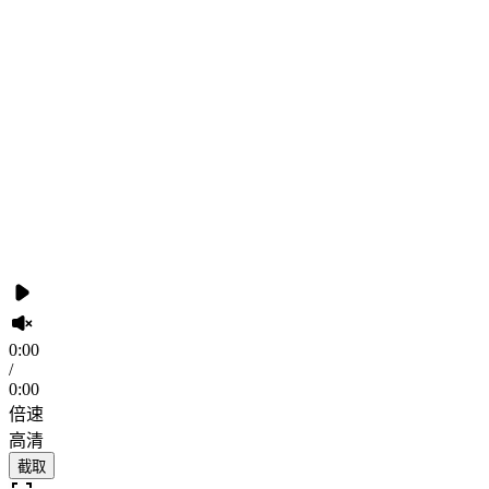
0:00
/
0:00
倍速
高清
截取