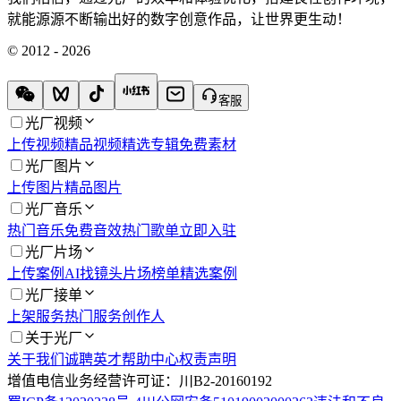
就能源源不断输出好的数字创意作品，让世界更生动！
© 2012 - 2026
客服
光厂视频
上传视频
精品视频
精选专辑
免费素材
光厂图片
上传图片
精品图片
光厂音乐
热门音乐
免费音效
热门歌单
立即入驻
光厂片场
上传案例
AI找镜头
片场榜单
精选案例
光厂接单
上架服务
热门服务
创作人
关于光厂
关于我们
诚聘英才
帮助中心
权责声明
增值电信业务经营许可证：川B2-20160192