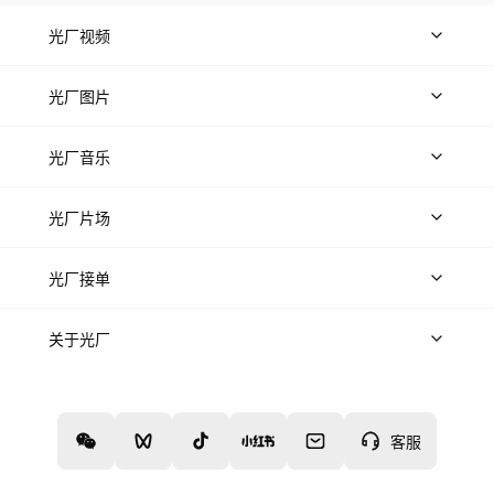
光厂视频
上传视频
精品视频
精选专辑
免费素材
光厂图片
上传图片
精品图片
光厂音乐
热门音乐
免费音效
热门歌单
立即入驻
光厂片场
上传案例
AI找镜头
片场榜单
精选案例
光厂接单
上架服务
热门服务
创作人
关于光厂
关于我们
诚聘英才
帮助中心
权责声明
客服