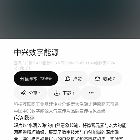
中兴数字能源
宣传片
广告片
422
播放
938人气
2026-06-05 11:40
创作于2024
分镜脚本
点赞
收藏
2
73镜头
分享
1
下载
1
科技互联网
工业基建
企业介绍
宏大浩瀚
史诗感
励志奋进
中国
中兴
数字能源
大气
宣传片
品牌宣传
抽象
高级
AI影评
短片以“水滴入海”的自然意象起笔，将微观元素与宏大的能
源画卷精巧编织，展现了数字技术与自然能量的深度融
合。通过极具视觉张力的自然风光和高科技机房、实验室