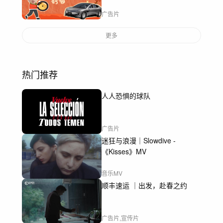
广告片
更多
热门推荐
人人恐惧的球队
广告片
迷狂与浪漫｜Slowdive -
《Kisses》MV
音乐MV
顺丰速运 ｜出发，赴春之约
广告片,宣传片