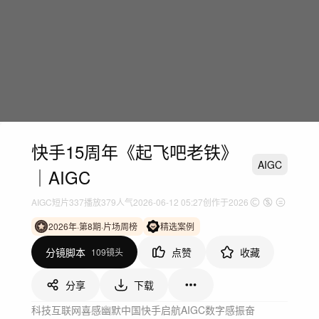
快手15周年《起飞吧老铁》
AIGC
｜AIGC
AIGC短片
337
播放
379人气
2026-06-12 05:27
创作于2026
2026年·第8期·片场周榜
精选案例
分镜脚本
点赞
收藏
109镜头
分享
下载
科技互联网
喜感幽默
中国
快手
启航
AIGC
数字感
振奋