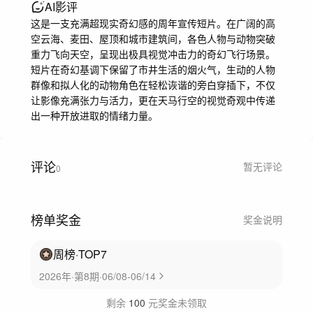
AI影评
这是一支充满超现实奇幻感的周年宣传短片。在广阔的高
空云海、麦田、屋顶和城市建筑间，各色人物与动物突破
重力飞向天空，呈现出极具视觉冲击力的奇幻飞行场景。
短片在奇幻基调下保留了市井生活的烟火气，生动的人物
群像和拟人化的动物角色在轻松诙谐的旁白穿插下，不仅
让影像充满张力与活力，更在天马行空的视觉奇观中传递
出一种开放进取的情绪力量。
评论
暂无评论
0
榜单奖金
奖金说明
周榜
·TOP
7
2026年·第8期·06/08-06/14
剩余
100
元奖金未领取