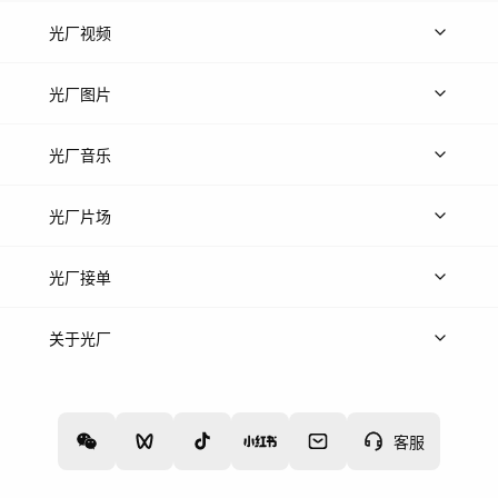
光厂视频
上传视频
精品视频
精选专辑
免费素材
光厂图片
上传图片
精品图片
光厂音乐
热门音乐
免费音效
热门歌单
立即入驻
光厂片场
上传案例
AI找镜头
片场榜单
精选案例
光厂接单
上架服务
热门服务
创作人
关于光厂
关于我们
诚聘英才
帮助中心
权责声明
客服