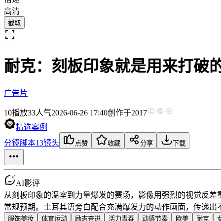
高清
截取
耐克：刻板印象就是用来打破
广告片
10
播放
33人气
2026-06-26 17:40
创作于2017
精选案例
分镜脚本
13镜头
点赞
收藏
分享
下载
AI影评
从刻板印象的温室到力量爆发的赛场，影像用强烈的视觉反差
常规预期。土耳其语旁白配合充满爆发力的动作画面，传递出
服饰美妆
体育运动
励志奋进
活力青春
动感节奏
欧美
耐克