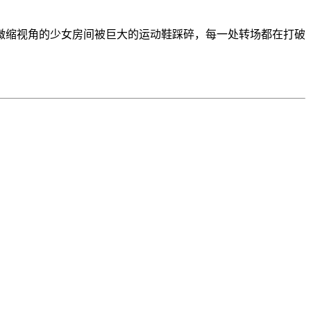
微缩视角的少女房间被巨大的运动鞋踩碎，每一处转场都在打破