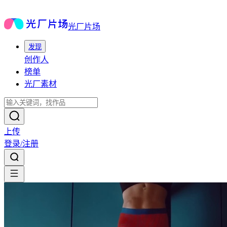
光厂片场
发现
创作人
榜单
光厂素材
上传
登录/注册