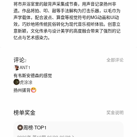
将市井浴室里的敲背声采集成节奏，用声音记录扬州非
遗。作品将拍、叩、敲等手法解构为打击乐器，以毛巾为
声学载体，配合波点、算盘等视觉符号的MG动画和UI动
效，巧妙地将传统民俗转化为现代音乐视听体验。创意立
意新颖，文化传承与设计美学的高度融合带来了强烈的记
忆点与艺术感染力。
评论
全部评论
2
ANT1
有韦斯安德森的感觉
虎涂凃
扬州搓背
榜单奖金
奖金说明
周榜
·TOP
1