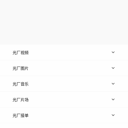
光厂视频
上传视频
精品视频
精选专辑
免费素材
光厂图片
上传图片
精品图片
光厂音乐
热门音乐
免费音效
热门歌单
立即入驻
光厂片场
上传案例
AI找镜头
片场榜单
精选案例
光厂接单