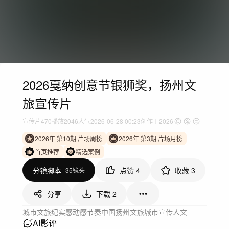
2026戛纳创意节银狮奖，扬州文
旅宣传片
宣传片
470
播放
2046人气
2026-06-28 00:23
创作于2026
2026年·第10期·片场周榜
2026年·第3期·片场月榜
首页推荐
精选案例
分镜脚本
点赞
4
收藏
3
35镜头
分享
下载
2
城市文旅
纪实感
动感节奏
中国
扬州
文旅
城市
宣传
人文
AI影评