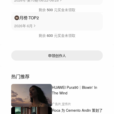
2026年·第10期·06/22-06/28
剩余
500
元奖金未领取
月榜
·TOP
2
2026年·6月
剩余
600
元奖金未领取
申领创作人
热门推荐
HUAWEI Pura90｜Blowin' In
The Wind
广告片,宣传片
Roca 为 Cemento Andin 策划了