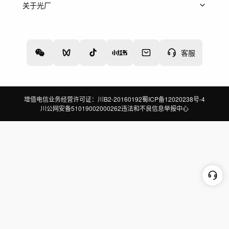
上架服务
热门服务
创作人
关于光厂
关于我们
诚聘英才
帮助中心
权责声明
客服
增值电信业务经营许可证：川B2-20160192
蜀ICP备12020238号-4
川公网安备51019002000262
违法和不良信息举报中心