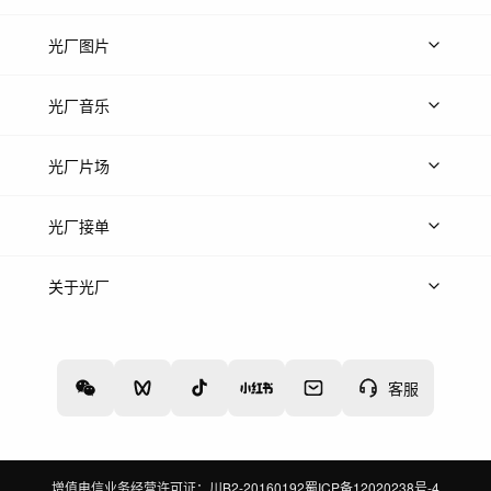
上传视频
精品视频
精选专辑
免费素材
光厂图片
上传图片
精品图片
光厂音乐
热门音乐
免费音效
热门歌单
立即入驻
光厂片场
上传案例
AI找镜头
片场榜单
精选案例
光厂接单
上架服务
热门服务
创作人
关于光厂
关于我们
诚聘英才
帮助中心
权责声明
客服
增值电信业务经营许可证：川B2-20160192
蜀ICP备12020238号-4