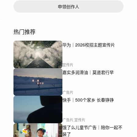
申领创作人
热门推荐
华为｜2026校招主题宣传片
宣传片
嘉实多润滑油｜莫道君行早
广告片
快手｜500个家乡 长春铮铮
广告片,宣传片
饿了么儿童节广告｜陪你一起不
装了