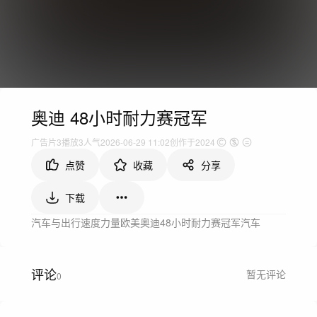
奥迪 48小时耐力赛冠军
广告片
3
播放
3人气
2026-06-29 11:02
创作于2024
点赞
收藏
分享
下载
汽车与出行
速度力量
欧美
奥迪
48小时
耐力赛
冠军
汽车
评论
暂无评论
0