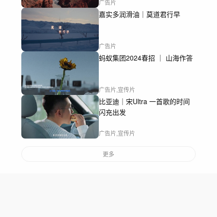
广告片
嘉实多润滑油｜莫道君行早
广告片
蚂蚁集团2024春招 ｜ 山海作答
广告片,宣传片
比亚迪｜宋Ultra 一首歌的时间
闪充出发
广告片,宣传片
更多