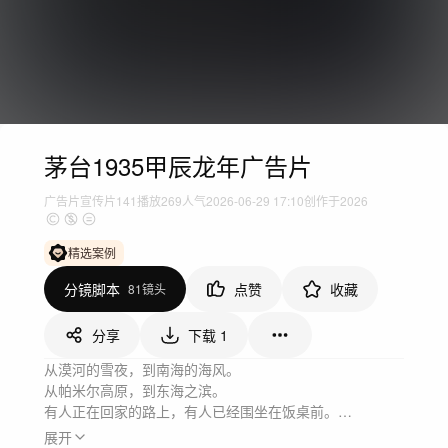
茅台1935甲辰龙年广告片
广告片
宣传片
141
播放
269人气
2026-06-29 17:10
创作于2026
精选案例
分镜脚本
点赞
收藏
81镜头
分享
下载
1
从漠河的雪夜，到南海的海风。

从帕米尔高原，到东海之滨。

有人正在回家的路上，有人已经围坐在饭桌前。

拍摄这支作品的时候，我们去了很多地方。

展开