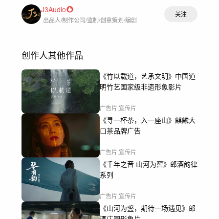
J3Audio
关注
出品人/制作公司/监制/创意策划/编剧
创作人其他作品
《竹以载道，艺承文明》中国道
明竹艺国家级非遗形象影片
广告片,宣传片
《寻一杯茶，入一座山》麒麟大
口茶品牌广告
广告片,宣传片
《千年之音 山河为窖》郎酒韵律
系列
广告片,宣传片
《山河为盏，期待一场遇见》郎
酒庄园形象片