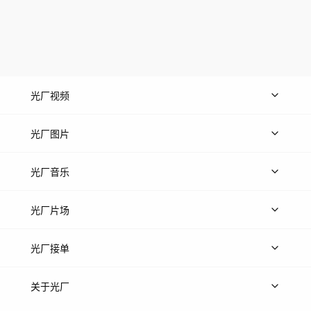
光厂视频
上传视频
精品视频
精选专辑
免费素材
光厂图片
上传图片
精品图片
光厂音乐
热门音乐
免费音效
热门歌单
立即入驻
光厂片场
上传案例
AI找镜头
片场榜单
精选案例
光厂接单
上架服务
热门服务
创作人
关于光厂