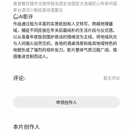
见过不同的风景，也见过不同的人。

美食餐饮
城市文旅
传统非遗
史诗感
宏大浩瀚
匠心传承
中国
可后来发现，无论相隔万里，

茅台
漠河
少数民族
非遗
蒙古
大家等待的都是同一个时刻。

AI影评
一盏灯亮起。

作品通过极为丰富的实景航拍和人文特写，跨越地理疆
一家人坐在一起。

域，捕捉不同民族在年关前最纯朴的生活片段与仪式感。
桌上的菜慢慢热起来。

以从准备年夜饭到围炉夜话的情绪流为主线，将地域风光
窗外是山河万里。

与人间烟火自然交织。各地的酒桌场景和极具地域特色的
屋里是人间团圆。

地貌形成了强烈的视听张力。影片整体气质沉稳广阔，情
中国很大。

感推进克制而动人。
但年，总会把所有人带回同一个方向。
评论
暂无评论
0
申领创作人
本片创作人