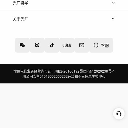
上传案例
AI找镜头
片场榜单
精选案例
光厂接单
上架服务
热门服务
创作人
关于光厂
关于我们
诚聘英才
帮助中心
权责声明
客服
增值电信业务经营许可证：川B2-20160192
蜀ICP备12020238号-4
川公网安备51019002000262
违法和不良信息举报中心