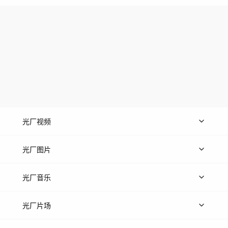
光厂视频
上传视频
精品视频
精选专辑
免费素材
光厂图片
上传图片
精品图片
光厂音乐
热门音乐
免费音效
热门歌单
立即入驻
光厂片场