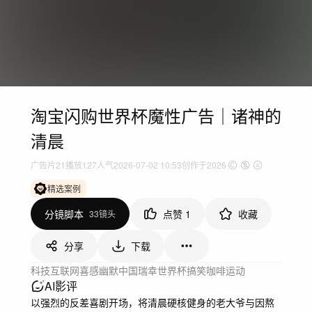
淘宝闪购世界杯魔性广告｜诸神的
清晨
广告片
21
播放
127人气
2026-07-02 10:53
创作于2026
精选案例
分镜脚本
点赞
1
收藏
33镜头
分享
下载
科技互联网
喜感幽默
中国
瑞幸
世界杯
搞笑
咖啡
运动
AI影评
以强烈的反差喜剧开场，将清晨硬核健身的老大爷与因熬