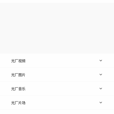
光厂视频
上传视频
精品视频
精选专辑
免费素材
光厂图片
上传图片
精品图片
光厂音乐
热门音乐
免费音效
热门歌单
立即入驻
光厂片场