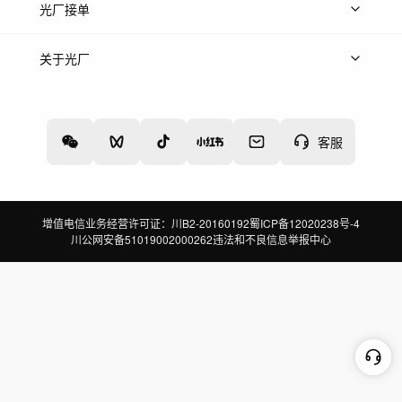
上传案例
AI找镜头
片场榜单
精选案例
光厂接单
上架服务
热门服务
创作人
关于光厂
关于我们
诚聘英才
帮助中心
权责声明
客服
增值电信业务经营许可证：川B2-20160192
蜀ICP备12020238号-4
川公网安备51019002000262
违法和不良信息举报中心