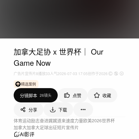
加拿大足协 x 世界杯｜ Our
Game Now
广告片
宣传片
8
播放
33人气
2026-07-03 17:05
创作于2026
精选案例
分镜脚本
点赞
收藏
26镜头
分享
下载
体育运动
励志奋进
娓娓道来
速度力量
欧美
2026
世界杯
加拿大
加拿大足球
出征短片
宣传片
AI影评