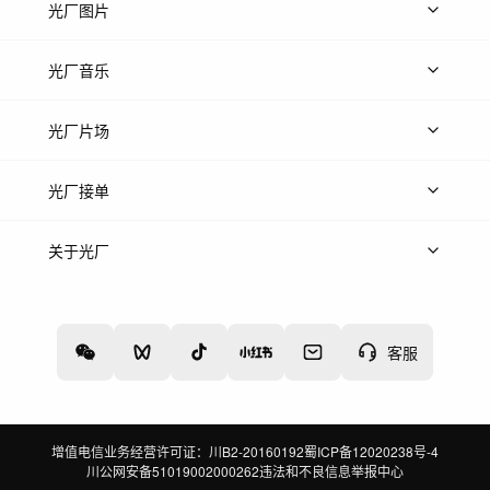
上传视频
精品视频
精选专辑
免费素材
光厂图片
上传图片
精品图片
光厂音乐
热门音乐
免费音效
热门歌单
立即入驻
光厂片场
上传案例
AI找镜头
片场榜单
精选案例
光厂接单
上架服务
热门服务
创作人
关于光厂
关于我们
诚聘英才
帮助中心
权责声明
客服
增值电信业务经营许可证：川B2-20160192
蜀ICP备12020238号-4
川公网安备51019002000262
违法和不良信息举报中心