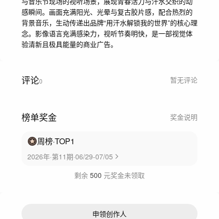
与音乐节现场的视听场景，展现青春活力与汗水交织的动
感瞬间。画面充满阳光、光晕与复古胶片感，配合热烈的
背景音乐，生动传递出品牌“用汗水解锁我的世界”的核心理
念。影像语言充满感染力，视听节奏明快，是一部视觉体
验清新且极具能量的商业广告。
评论
暂无评论
0
榜单奖金
奖金说明
周榜
·TOP
1
2026年·第11期·06/29-07/05
剩余
500
元奖金未领取
申领创作人