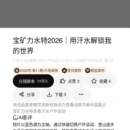
宝矿力水特2026｜用汗水解锁我
的世界
广告片
380
播放
1657人气
2026-07-07 11:03
创作于2026
2026年·第11期·片场周榜
首页推荐
精选案例
分镜脚本
点赞
3
收藏
4
29镜头
分享
下载
3
快消品
美食餐饮
清新轻快
活力青春
动感节奏
中国
夏日
宝矿力水特
青春
汗水
户外
运动
AI影评
短片以蓝色调为主轴，通过快速切换户外运动、登山徒步