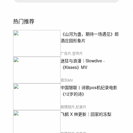
热门推荐
《山河为盏，期待一场遇见》郎
酒庄园形象片
广告片,宣传片
迷狂与浪漫｜Slowdive -
《Kisses》MV
音乐MV
中国银联丨诗歌pos机纪录电影
《12岁的诗》
剧情短片,纪录片
飞鹤 X 林更新｜回家的冻梨