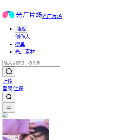
光厂片场
发现
创作人
榜单
光厂素材
上传
登录/注册