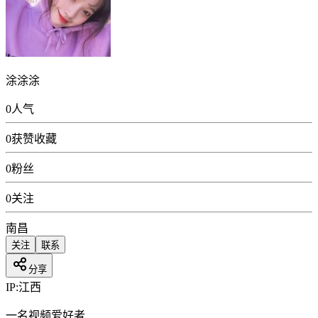
涂涂涂
0
人气
0
获赞收藏
0
粉丝
0
关注
南昌
关注
联系
分享
IP:
江西
一名视频爱好者