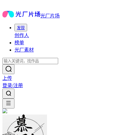
光厂片场
发现
创作人
榜单
光厂素材
上传
登录/注册