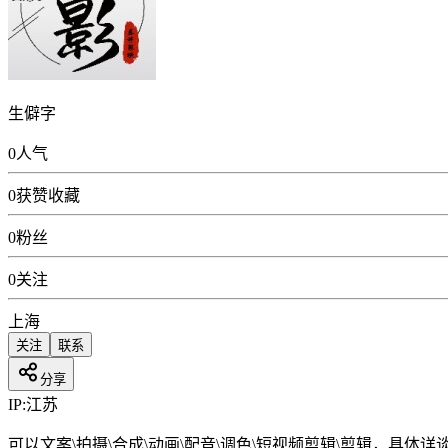
生僻字
0
人气
0
获赞收藏
0
粉丝
0
关注
上海
关注
联系
分享
IP:
江苏
可以文案\拍摄\合成\动画\配音\调色\短视频剪辑\剪辑，具体详