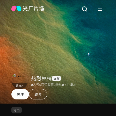
热烈林梢
导演
0
人气
0
获赞收藏
0
粉丝
0
关注
北京
曾用名
关注
联系
河南