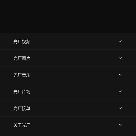
光厂视频
上传视频
精品视频
精选专辑
免费素材
光厂图片
上传图片
精品图片
光厂音乐
热门音乐
免费音效
热门歌单
立即入驻
光厂片场
上传案例
AI找镜头
片场榜单
精选案例
光厂接单
上架服务
热门服务
创作人
关于光厂