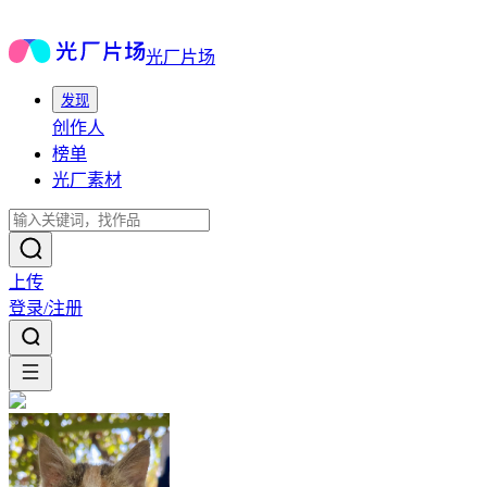
光厂片场
发现
创作人
榜单
光厂素材
上传
登录/注册