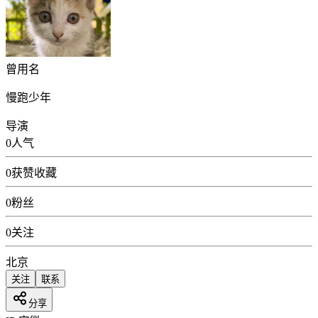
曾用名
慢跑少年
导演
0
人气
0
获赞收藏
0
粉丝
0
关注
北京
关注
联系
分享