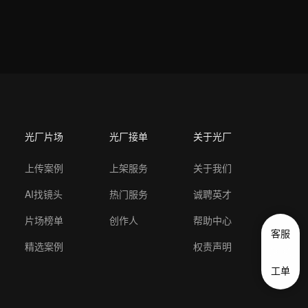
光厂片场
光厂接单
关于光厂
上传案例
上架服务
关于我们
AI找镜头
热门服务
诚聘英才
片场榜单
创作人
帮助中心
客服
精选案例
权责声明
工单