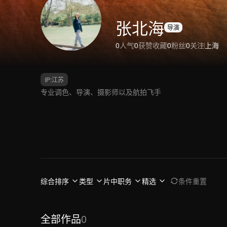
张北海
导演
0
人气
0
获赞收藏
0
粉丝
0
关注
上海
IP:
江苏
专业调色、导演、摄影师以及航拍飞手
综合排序
类型
片中职务
精选
条件重置
全部作品
0