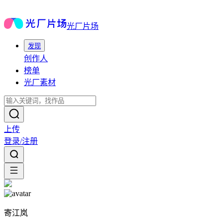
光厂片场
发现
创作人
榜单
光厂素材
上传
登录/注册
寄江岚