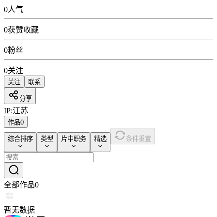
0
人气
0
获赞收藏
0
粉丝
0
关注
关注
联系
分享
IP:
江苏
作品
0
综合排序
类型
片中职务
精选
条件重置
全部作品
0
暂无数据