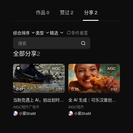
作品
0
赞过
2
分享
2
综合排序
类型
精选
条件重置
全部分享
2
AIGC
AIGC
271
0'01
35
0'01
当耐克遇上 AI，拍出划时代运动短片
全 AI 生成｜可乐汉堡创意广告大片
AIGC短片
广告片
AIGC短片
小雾ShaM
小雾ShaM