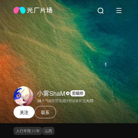
小雾ShaM
剪辑师
38
人气
0
获赞收藏
1
粉丝
0
关注
大同
关注
联系
入行年限:
11
年
山西