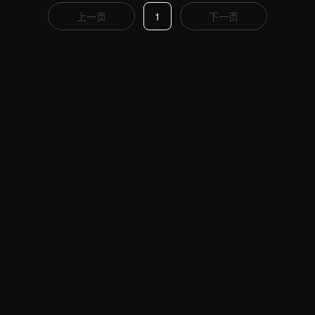
上一页
1
下一页