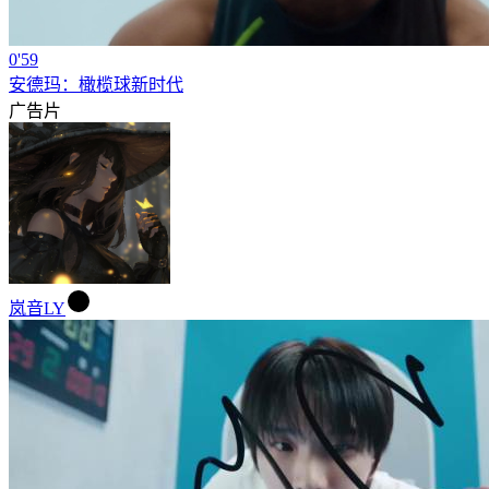
0'59
安德玛：橄榄球新时代
广告片
岚音LY