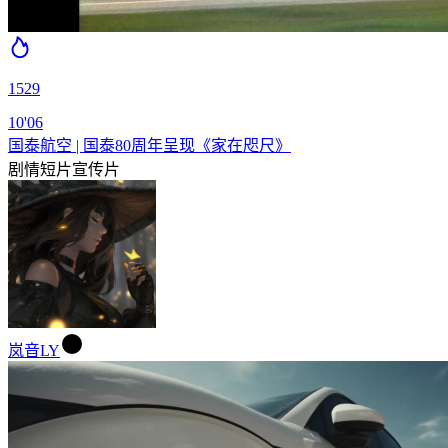
1529
10'06
国泰航空 | 国泰80周年呈现《家在咫尺》
剧情短片
宣传片
岚音LY