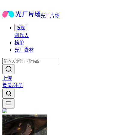
光厂片场
发现
创作人
榜单
光厂素材
上传
登录/注册