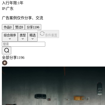
入行年限:
1
年
IP:
广东
广告案例仅作分享、交流
作品
0
赞过
8
分享
1196
综合排序
类型
精选
条件重置
全部分享
1196