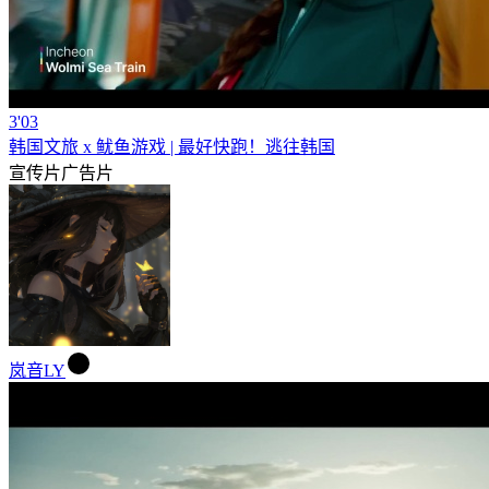
3'03
韩国文旅 x 鱿鱼游戏 | 最好快跑！逃往韩国
宣传片
广告片
岚音LY