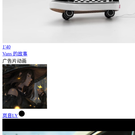
1'40
Vans 的故事
广告片
动画
岚音LY