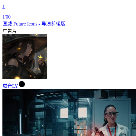
1
1'00
匡威 Future Icons - 导演剪辑版
广告片
岚音LY