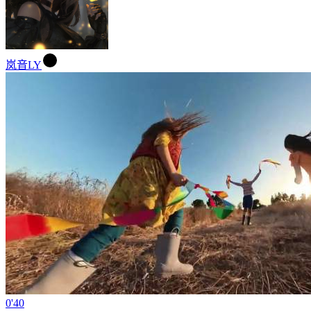
岚音LY
0'40