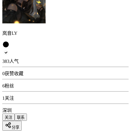
岚音LY
383
人气
0
获赞收藏
6
粉丝
1
关注
深圳
关注
联系
分享